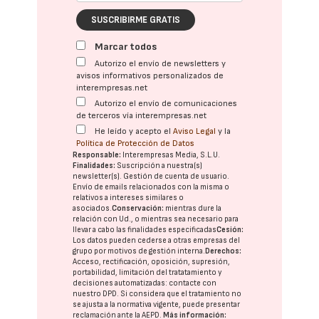
SUSCRIBIRME GRATIS
Marcar todos
Autorizo el envío de newsletters y
avisos informativos personalizados de
interempresas.net
Autorizo el envío de comunicaciones
de terceros vía interempresas.net
He leído y acepto el
Aviso Legal
y la
Política de Protección de Datos
Responsable:
Interempresas Media, S.L.U.
Finalidades:
Suscripción a nuestra(s)
newsletter(s). Gestión de cuenta de usuario.
Envío de emails relacionados con la misma o
relativos a intereses similares o
asociados.
Conservación:
mientras dure la
relación con Ud., o mientras sea necesario para
llevar a cabo las finalidades especificadas
Cesión:
Los datos pueden cederse a otras
empresas del
grupo
por motivos de gestión interna.
Derechos:
Acceso, rectificación, oposición, supresión,
portabilidad, limitación del tratatamiento y
decisiones automatizadas:
contacte con
nuestro DPD
. Si considera que el tratamiento no
se ajusta a la normativa vigente, puede presentar
reclamación ante la
AEPD
.
Más información: