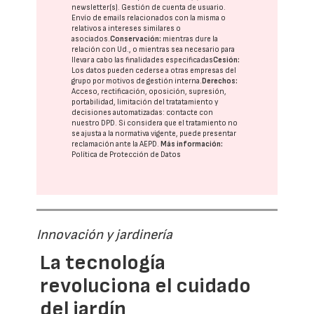
newsletter(s). Gestión de cuenta de usuario.
Envío de emails relacionados con la misma o
relativos a intereses similares o
asociados.
Conservación:
mientras dure la
relación con Ud., o mientras sea necesario para
llevar a cabo las finalidades especificadas
Cesión:
Los datos pueden cederse a otras
empresas del
grupo
por motivos de gestión interna.
Derechos:
Acceso, rectificación, oposición, supresión,
portabilidad, limitación del tratatamiento y
decisiones automatizadas:
contacte con
nuestro DPD
. Si considera que el tratamiento no
se ajusta a la normativa vigente, puede presentar
reclamación ante la
AEPD
.
Más información:
Política de Protección de Datos
Innovación y jardinería
La tecnología
revoluciona el cuidado
del jardín