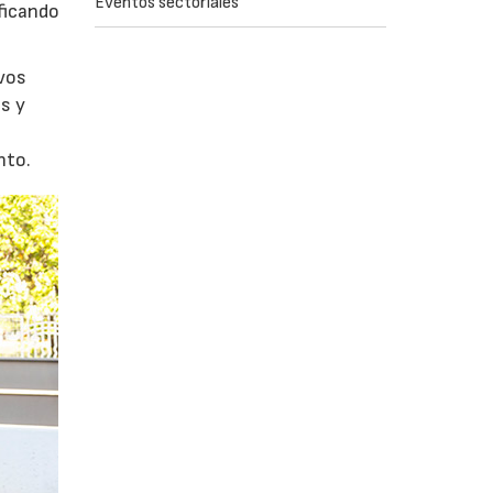
Eventos sectoriales
ficando
evos
s y
nto.