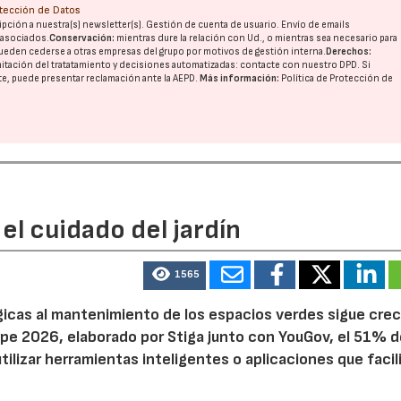
otección de Datos
pción a nuestra(s) newsletter(s). Gestión de cuenta de usuario. Envío de emails
o asociados.
Conservación:
mientras dure la relación con Ud., o mientras sea necesario para
ueden cederse a otras
empresas del grupo
por motivos de gestión interna.
Derechos:
imitación del tratatamiento y decisiones automatizadas:
contacte con nuestro DPD
. Si
nte, puede presentar reclamación ante la
AEPD
.
Más información:
Política de Protección de
22/07/2026
el cuidado del jardín
1565
ógicas al mantenimiento de los espacios verdes sigue cre
pe 2026, elaborado por Stiga junto con YouGov, el 51% d
tilizar herramientas inteligentes o aplicaciones que facil