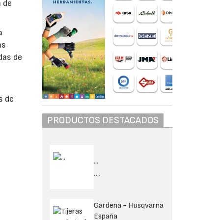
a de
a
as
das de
s de
PRODUCTOS DESTACADOS
...
...
Gardena - Husqvarna
España