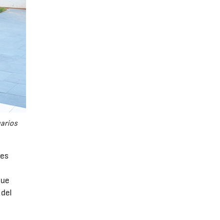
uarios
tes
que
 del