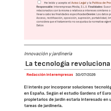
He leído y acepto el
Aviso Legal
y la
Política de Pr
Responsable:
Interempresas Media, S.L.U.
Finalidades:
Suscri
relacionados con la misma o relativos a intereses similares 
llevar a cabo las finalidades especificadas
Cesión:
Los datos p
Acceso, rectificación, oposición, supresión, portabilidad, l
considera que el tratamiento no se ajusta a la normativa vige
Datos
Innovación y jardinería
La tecnología revoluciona 
Redacción Interempresas
30/07/2026
El interés por incorporar soluciones tecnol
en España. Según el estudio Gardens of Euro
propietarios de jardín estaría interesado en u
tareas de jardinería.