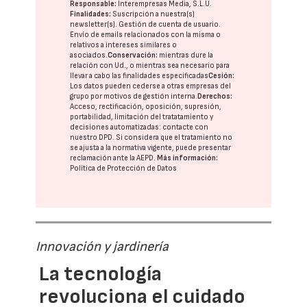
Responsable:
Interempresas Media, S.L.U.
Finalidades:
Suscripción a nuestra(s)
newsletter(s). Gestión de cuenta de usuario.
Envío de emails relacionados con la misma o
relativos a intereses similares o
asociados.
Conservación:
mientras dure la
relación con Ud., o mientras sea necesario para
llevar a cabo las finalidades especificadas
Cesión:
Los datos pueden cederse a otras
empresas del
grupo
por motivos de gestión interna.
Derechos:
Acceso, rectificación, oposición, supresión,
portabilidad, limitación del tratatamiento y
decisiones automatizadas:
contacte con
nuestro DPD
. Si considera que el tratamiento no
se ajusta a la normativa vigente, puede presentar
reclamación ante la
AEPD
.
Más información:
Política de Protección de Datos
Innovación y jardinería
La tecnología
revoluciona el cuidado