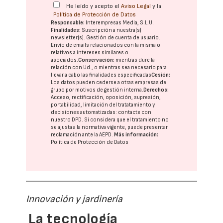
He leído y acepto el
Aviso Legal
y la
Política de Protección de Datos
Responsable:
Interempresas Media, S.L.U.
Finalidades:
Suscripción a nuestra(s)
newsletter(s). Gestión de cuenta de usuario.
Envío de emails relacionados con la misma o
relativos a intereses similares o
asociados.
Conservación:
mientras dure la
relación con Ud., o mientras sea necesario para
llevar a cabo las finalidades especificadas
Cesión:
Los datos pueden cederse a otras
empresas del
grupo
por motivos de gestión interna.
Derechos:
Acceso, rectificación, oposición, supresión,
portabilidad, limitación del tratatamiento y
decisiones automatizadas:
contacte con
nuestro DPD
. Si considera que el tratamiento no
se ajusta a la normativa vigente, puede presentar
reclamación ante la
AEPD
.
Más información:
Política de Protección de Datos
Innovación y jardinería
La tecnología