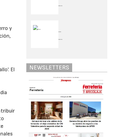
...
erro y
...
ción,
...
NEWSLETTERS
lo'. El
s
dia
tribuir
to
te
onales