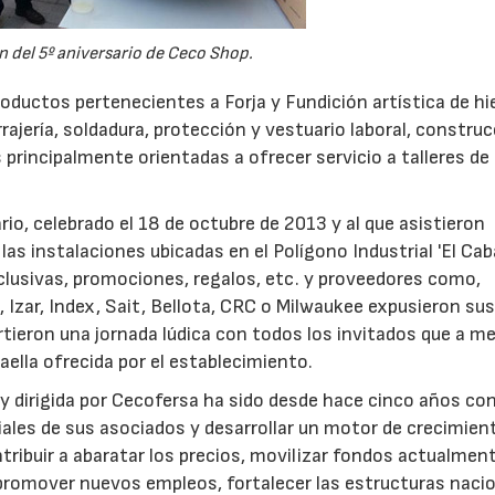
n del 5º aniversario de Ceco Shop.
oductos pertenecientes a Forja y Fundición artística de hi
rajería, soldadura, protección y vestuario laboral, construc
s principalmente orientadas a ofrecer servicio a talleres de
rio, celebrado el 18 de octubre de 2013 y al que asistieron
as instalaciones ubicadas en el Polígono Industrial 'El Cabal
clusivas, promociones, regalos, etc. y proveedores como,
, Izar, Index, Sait, Bellota, CRC o Milwaukee expusieron su
ieron una jornada lúdica con todos los invitados que a me
ella ofrecida por el establecimiento.
y dirigida por Cecofersa ha sido desde hace cinco años con
iales de sus asociados y desarrollar un motor de crecimien
ribuir a abaratar los precios, movilizar fondos actualmen
 promover nuevos empleos, fortalecer las estructuras naci