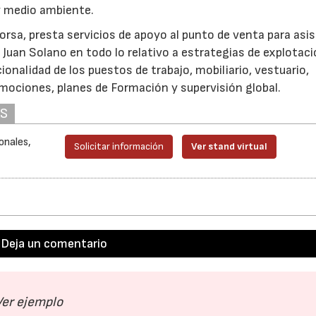
 y medio ambiente.
a, presta servicios de apoyo al punto de venta para asist
 Juan Solano en todo lo relativo a estrategias de explotaci
ionalidad de los puestos de trabajo, mobiliario, vestuario,
mociones, planes de Formación y supervisión global.
AS
22/07/2026
29/07/2026
onales,
Solicitar información
Ver stand virtual
Deja un comentario
Ver ejemplo