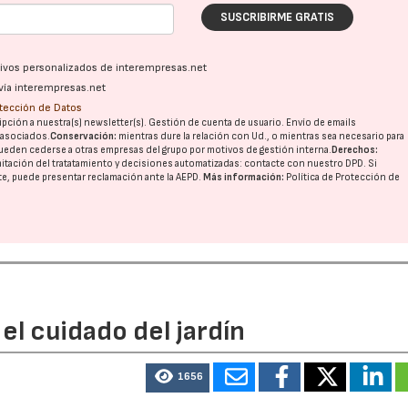
SUSCRIBIRME GRATIS
ativos personalizados de interempresas.net
vía interempresas.net
otección de Datos
pción a nuestra(s) newsletter(s). Gestión de cuenta de usuario. Envío de emails
o asociados.
Conservación:
mientras dure la relación con Ud., o mientras sea necesario para
ueden cederse a otras
empresas del grupo
por motivos de gestión interna.
Derechos:
imitación del tratatamiento y decisiones automatizadas:
contacte con nuestro DPD
. Si
nte, puede presentar reclamación ante la
AEPD
.
Más información:
Política de Protección de
el cuidado del jardín
1656