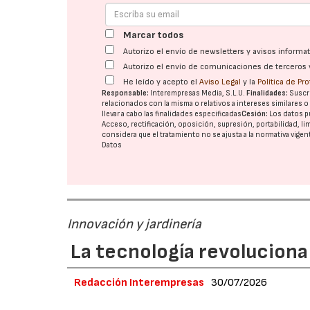
Marcar todos
Autorizo el envío de newsletters y avisos inform
Autorizo el envío de comunicaciones de terceros 
He leído y acepto el
Aviso Legal
y la
Política de Pr
Responsable:
Interempresas Media, S.L.U.
Finalidades:
Suscri
relacionados con la misma o relativos a intereses similares 
llevar a cabo las finalidades especificadas
Cesión:
Los datos p
Acceso, rectificación, oposición, supresión, portabilidad, l
considera que el tratamiento no se ajusta a la normativa vige
Datos
Innovación y jardinería
La tecnología revoluciona 
Redacción Interempresas
30/07/2026