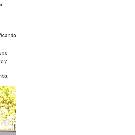
ar
ficando
evos
s y
nto.