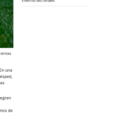
Eventos sectoriales
mientas
 En una
césped,
tas
tegren
rios de