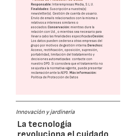
Responsable:
Interempresas Media, S.L.U.
Finalidades:
Suscripción a nuestra(s)
newsletter(s). Gestión de cuenta de usuario.
Envío de emails relacionados con la misma o
relativos a intereses similares o
asociados.
Conservación:
mientras dure la
relación con Ud., o mientras sea necesario para
llevar a cabo las finalidades especificadas
Cesión:
Los datos pueden cederse a otras
empresas del
grupo
por motivos de gestión interna.
Derechos:
Acceso, rectificación, oposición, supresión,
portabilidad, limitación del tratatamiento y
decisiones automatizadas:
contacte con
nuestro DPD
. Si considera que el tratamiento no
se ajusta a la normativa vigente, puede presentar
reclamación ante la
AEPD
.
Más información:
Política de Protección de Datos
Innovación y jardinería
La tecnología
revoluciona el cuidado