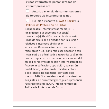
avisos informativos personalizados de
interempresas.net
Autorizo el envío de comunicaciones
de terceros vía interempresas.net
He leído y acepto el
Aviso Legal
y la
Política de Protección de Datos
Responsable:
Interempresas Media, S.L.U.
Finalidades:
Suscripción a nuestra(s)
newsletter(s). Gestión de cuenta de usuario.
Envío de emails relacionados con la misma o
relativos a intereses similares o
asociados.
Conservación:
mientras dure la
relación con Ud., o mientras sea necesario para
llevar a cabo las finalidades especificadas
Cesión:
Los datos pueden cederse a otras
empresas del
grupo
por motivos de gestión interna.
Derechos:
Acceso, rectificación, oposición, supresión,
portabilidad, limitación del tratatamiento y
decisiones automatizadas:
contacte con
nuestro DPD
. Si considera que el tratamiento no
se ajusta a la normativa vigente, puede presentar
reclamación ante la
AEPD
.
Más información:
Política de Protección de Datos