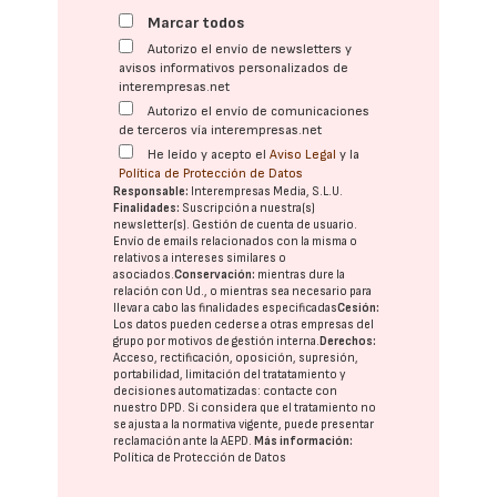
Marcar todos
Autorizo el envío de newsletters y
avisos informativos personalizados de
interempresas.net
Autorizo el envío de comunicaciones
de terceros vía interempresas.net
He leído y acepto el
Aviso Legal
y la
Política de Protección de Datos
Responsable:
Interempresas Media, S.L.U.
Finalidades:
Suscripción a nuestra(s)
newsletter(s). Gestión de cuenta de usuario.
Envío de emails relacionados con la misma o
relativos a intereses similares o
asociados.
Conservación:
mientras dure la
relación con Ud., o mientras sea necesario para
llevar a cabo las finalidades especificadas
Cesión:
Los datos pueden cederse a otras
empresas del
grupo
por motivos de gestión interna.
Derechos:
Acceso, rectificación, oposición, supresión,
portabilidad, limitación del tratatamiento y
decisiones automatizadas:
contacte con
nuestro DPD
. Si considera que el tratamiento no
se ajusta a la normativa vigente, puede presentar
reclamación ante la
AEPD
.
Más información:
Política de Protección de Datos