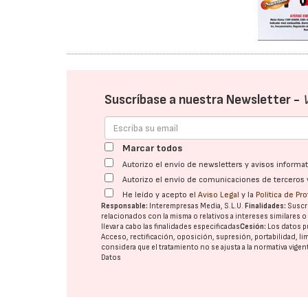
Suscríbase a nuestra Newsletter -
Marcar todos
Autorizo el envío de newsletters y avisos inform
Autorizo el envío de comunicaciones de terceros 
He leído y acepto el
Aviso Legal
y la
Política de Pr
Responsable:
Interempresas Media, S.L.U.
Finalidades:
Suscri
relacionados con la misma o relativos a intereses similares 
llevar a cabo las finalidades especificadas
Cesión:
Los datos p
Acceso, rectificación, oposición, supresión, portabilidad, l
considera que el tratamiento no se ajusta a la normativa vige
Datos