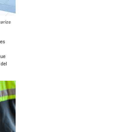
uarios
tes
que
 del