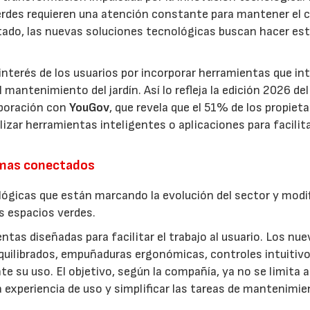
erdes requieren una atención constante para mantener el 
estado, las nuevas soluciones tecnológicas buscan hacer es
interés de los usuarios por incorporar herramientas que in
antenimiento del jardín. Así lo refleja la edición 2026 del
aboración con
YouGov
, que revela que el 51% de los propieta
izar herramientas inteligentes o aplicaciones para facilit
emas conectados
lógicas que están marcando la evolución del sector y modi
os espacios verdes.
entas diseñadas para facilitar el trabajo al usuario. Los nu
quilibrados, empuñaduras ergonómicas, controles intuitivo
e su uso. El objetivo, según la compañía, ya no se limita a
a experiencia de uso y simplificar las tareas de mantenimie