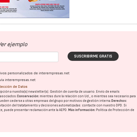
Ver ejemplo
SUSCRIBIRME GRATIS
ativos personalizados de interempresas.net
vía interempresas.net
otección de Datos
pción a nuestra(s) newsletter(s). Gestión de cuenta de usuario. Envío de emails
o asociados.
Conservación:
mientras dure la relación con Ud., o mientras sea necesario para
ueden cederse a otras
empresas del grupo
por motivos de gestión interna.
Derechos:
imitación del tratatamiento y decisiones automatizadas:
contacte con nuestro DPD
. Si
nte, puede presentar reclamación ante la
AEPD
.
Más información:
Política de Protección de