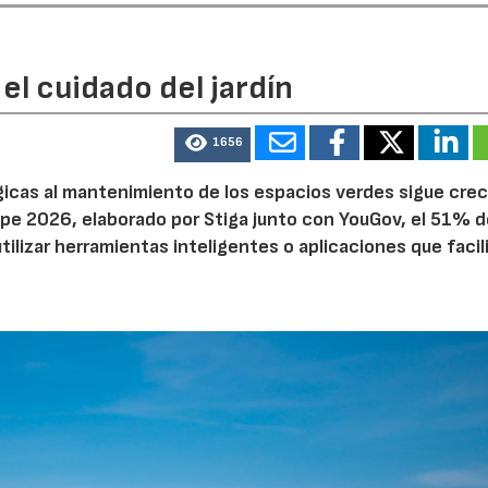
el cuidado del jardín
1656
ógicas al mantenimiento de los espacios verdes sigue cre
22/07/2026
29/07/2026
pe 2026, elaborado por Stiga junto con YouGov, el 51% d
tilizar herramientas inteligentes o aplicaciones que facil