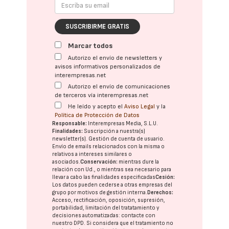
SUSCRIBIRME GRATIS
Marcar todos
Autorizo el envío de newsletters y
avisos informativos personalizados de
interempresas.net
Autorizo el envío de comunicaciones
de terceros vía interempresas.net
He leído y acepto el
Aviso Legal
y la
Política de Protección de Datos
Responsable:
Interempresas Media, S.L.U.
Finalidades:
Suscripción a nuestra(s)
newsletter(s). Gestión de cuenta de usuario.
Envío de emails relacionados con la misma o
relativos a intereses similares o
asociados.
Conservación:
mientras dure la
relación con Ud., o mientras sea necesario para
llevar a cabo las finalidades especificadas
Cesión:
Los datos pueden cederse a otras
empresas del
grupo
por motivos de gestión interna.
Derechos:
Acceso, rectificación, oposición, supresión,
portabilidad, limitación del tratatamiento y
decisiones automatizadas:
contacte con
nuestro DPD
. Si considera que el tratamiento no