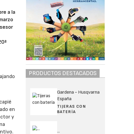
re a la
 marzo
Asesor
20ª
PRODUCTOS DESTACADOS
bajando
Gardena - Husqvarna
España
ncapié
TIJERAS CON
nado en
BATERÍA
ector y
rma
...
ntivo.