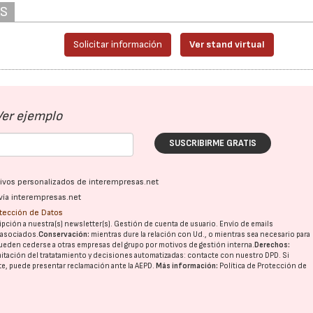
AS
Solicitar información
Ver stand virtual
Ver ejemplo
SUSCRIBIRME GRATIS
ativos personalizados de interempresas.net
vía interempresas.net
otección de Datos
pción a nuestra(s) newsletter(s). Gestión de cuenta de usuario. Envío de emails
o asociados.
Conservación:
mientras dure la relación con Ud., o mientras sea necesario para
ueden cederse a otras
empresas del grupo
por motivos de gestión interna.
Derechos:
imitación del tratatamiento y decisiones automatizadas:
contacte con nuestro DPD
. Si
nte, puede presentar reclamación ante la
AEPD
.
Más información:
Política de Protección de