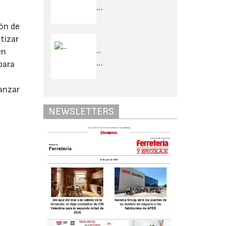
...
ión de
tizar
...
en
...
para
canzar
NEWSLETTERS