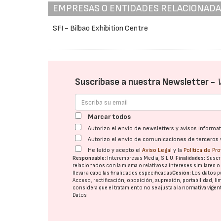
EMPRESAS O ENTIDADES RELACIONAD
SFI - Bilbao Exhibition Centre
Suscríbase a nuestra Newsletter -
Marcar todos
Autorizo el envío de newsletters y avisos inform
Autorizo el envío de comunicaciones de terceros 
He leído y acepto el
Aviso Legal
y la
Política de Pr
Responsable:
Interempresas Media, S.L.U.
Finalidades:
Suscri
relacionados con la misma o relativos a intereses similares 
llevar a cabo las finalidades especificadas
Cesión:
Los datos p
Acceso, rectificación, oposición, supresión, portabilidad, l
considera que el tratamiento no se ajusta a la normativa vige
Datos