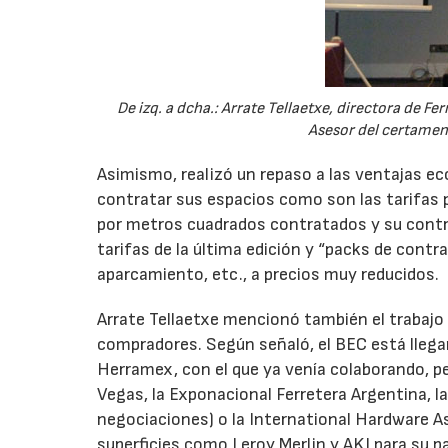
De izq. a dcha.: Arrate Tellaetxe, directora de 
Asesor del certamen,
Asimismo, realizó un repaso a las ventajas e
contratar sus espacios como son las tarifas p
por metros cuadrados contratados y su cont
tarifas de la última edición y “packs de cont
aparcamiento, etc., a precios muy reducidos.
Arrate Tellaetxe mencionó también el trabajo
compradores. Según señaló, el BEC está lleg
Herramex, con el que ya venía colaborando, 
Vegas, la Exponacional Ferretera Argentina, l
negociaciones) o la International Hardware 
superficies como Leroy Merlin y AKI para su 