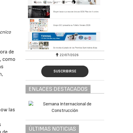
écnico
hora de
22/07/2026
s, como
as
SUSCRIBIRSE
n,
ENLACES DESTACADOS
how las
s
ÚLTIMAS NOTICIAS
n de