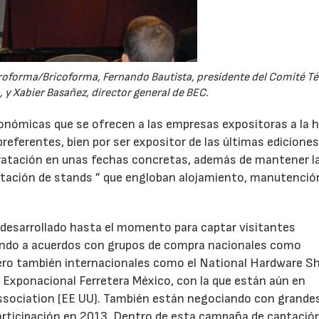
Ferroforma/Bricoforma, Fernando Bautista, presidente del Comité T
 y Xabier Basañez, director general de BEC.
conómicas que se ofrecen a las empresas expositoras a la 
22/07/2026
29/07/2026
referentes, bien por ser expositor de las últimas edicione
ratación en unas fechas concretas, además de mantener l
ratación de stands ” que engloban alojamiento, manutenció
 desarrollado hasta el momento para captar visitantes
ando a acuerdos con grupos de compra nacionales como
pero también internacionales como el National Hardware S
a Exponacional Ferretera México, con la que están aún en
Association (EE UU). También están negociando con grande
participación en 2013. Dentro de esta campaña de captació