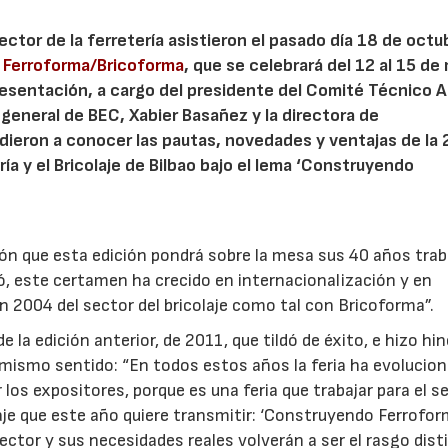
ctor de la ferretería asistieron el pasado día 18 de octub
n
Ferroforma/Bricoforma
, que se celebrará del 12 al 15 de
presentación, a cargo del presidente del Comité Técnico 
 general de BEC, Xabier Basañez y la directora de
dieron a conocer las pautas, novedades y ventajas de la 
ería y el Bricolaje de Bilbao bajo el lema ‘Construyendo
ión que esta edición pondrá sobre la mesa sus 40 años tra
ó, este certamen ha crecido en internacionalización y en
n 2004 del sector del bricolaje como tal con Bricoforma”.
 la edición anterior, de 2011, que tildó de éxito, e hizo hi
 mismo sentido: “En todos estos años la feria ha evolucio
os expositores, porque es una feria que trabajar para el s
aje que este año quiere transmitir: ‘Construyendo Ferrofo
ctor y sus necesidades reales volverán a ser el rasgo disti