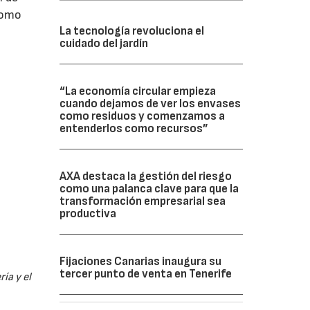
como
La tecnología revoluciona el
cuidado del jardín
“La economía circular empieza
cuando dejamos de ver los envases
como residuos y comenzamos a
entenderlos como recursos”
AXA destaca la gestión del riesgo
como una palanca clave para que la
transformación empresarial sea
productiva
Fijaciones Canarias inaugura su
tercer punto de venta en Tenerife
ía y el