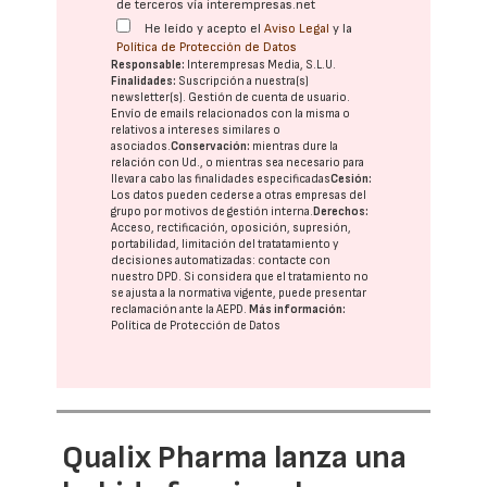
de terceros vía interempresas.net
He leído y acepto el
Aviso Legal
y la
Política de Protección de Datos
Responsable:
Interempresas Media, S.L.U.
Finalidades:
Suscripción a nuestra(s)
newsletter(s). Gestión de cuenta de usuario.
Envío de emails relacionados con la misma o
relativos a intereses similares o
asociados.
Conservación:
mientras dure la
relación con Ud., o mientras sea necesario para
llevar a cabo las finalidades especificadas
Cesión:
Los datos pueden cederse a otras
empresas del
grupo
por motivos de gestión interna.
Derechos:
Acceso, rectificación, oposición, supresión,
portabilidad, limitación del tratatamiento y
decisiones automatizadas:
contacte con
nuestro DPD
. Si considera que el tratamiento no
se ajusta a la normativa vigente, puede presentar
reclamación ante la
AEPD
.
Más información:
Política de Protección de Datos
Qualix Pharma lanza una