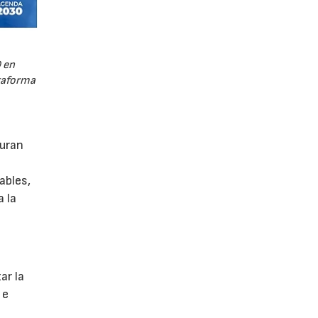
 en
ataforma
guran
ables,
a la
s
ar la
 e