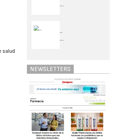
...
a
...
...
e salud
NEWSLETTERS