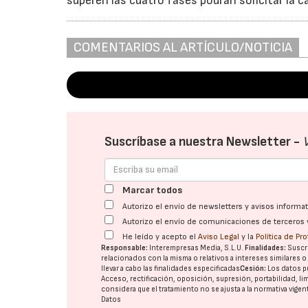
superen las cuatro fases podrán solicitar la 
COMENTARIOS AL ARTÍCULO/NOTICIA
Suscríbase a nuestra Newsletter -
Marcar todos
Autorizo el envío de newsletters y avisos inform
Autorizo el envío de comunicaciones de terceros 
He leído y acepto el
Aviso Legal
y la
Política de Pr
Responsable:
Interempresas Media, S.L.U.
Finalidades:
Suscri
relacionados con la misma o relativos a intereses similares 
llevar a cabo las finalidades especificadas
Cesión:
Los datos p
Acceso, rectificación, oposición, supresión, portabilidad, l
considera que el tratamiento no se ajusta a la normativa vige
Datos