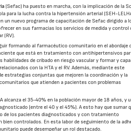
ia
(Sefac) ha puesto en marcha, con la implicación de la S
a para la lucha contra la hipertensión arterial (SEH-LELHA
en un nuevo programa de capacitación de Sefac dirigido a l
recer en sus farmacias los servicios de medida y control 
ar (RV).
guir formando al farmacéutico comunitario en el abordaje d
paciente que está en tratamiento con antihipertensivos pa
las habilidades de cribado en riesgo vascular y formar y capa
 relacionados con la HTA y el RV. Además, mediante este
 de estrategias conjuntas que mejoren la coordinación y la
comunitarios que atienden a pacientes con problemas
TA alcanza el 35-40% en la población mayor de 18 años, y 
agnosticado (entre el 40 y el 45%). A esto hay que sumar 
to de los pacientes diagnosticados y con tratamiento
 bien controlados. En esta labor de seguimiento de la adh
munitario puede desempeñar un rol destacado.