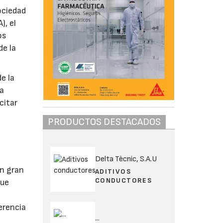
ociedad
), el
os
de la
e la
ra
citar
PRODUCTOS DESTACADOS
Delta Tècnic, S.A.U
un gran
ADITIVOS
CONDUCTORES
que
erencia
...