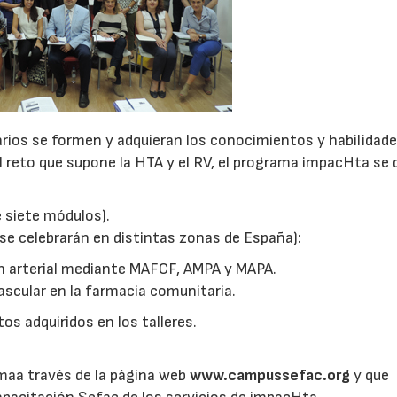
arios se formen y adquieran los conocimientos y habilidad
 reto que supone la HTA y el RV, el programa impacHta se 
07/07/2026
21/07/2026
 siete módulos).
 se celebrarán en distintas zonas de España):
ión arterial mediante MAFCF, AMPA y MAPA.
vascular en la farmacia comunitaria.
os adquiridos en los talleres.
maa través de la página web
www.campussefac.org
y que