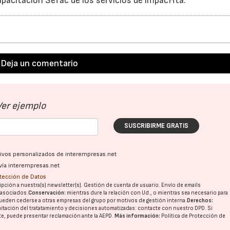
capacitación Sefac de los servicios de impacHta.
Deja un comentario
Ver ejemplo
SUSCRIBIRME GRATIS
ativos personalizados de interempresas.net
vía interempresas.net
otección de Datos
pción a nuestra(s) newsletter(s). Gestión de cuenta de usuario. Envío de emails
o asociados.
Conservación:
mientras dure la relación con Ud., o mientras sea necesario para
ueden cederse a otras
empresas del grupo
por motivos de gestión interna.
Derechos:
imitación del tratatamiento y decisiones automatizadas:
contacte con nuestro DPD
. Si
nte, puede presentar reclamación ante la
AEPD
.
Más información:
Política de Protección de