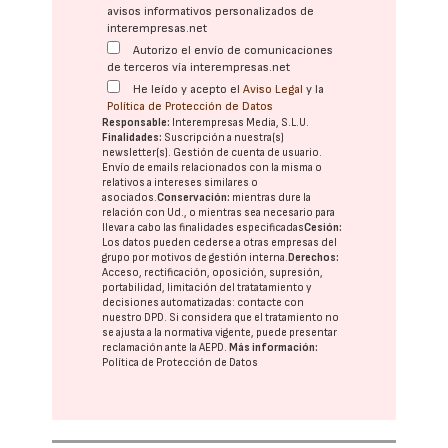
avisos informativos personalizados de
interempresas.net
Autorizo el envío de comunicaciones
de terceros vía interempresas.net
He leído y acepto el
Aviso Legal
y la
Política de Protección de Datos
Responsable:
Interempresas Media, S.L.U.
Finalidades:
Suscripción a nuestra(s)
newsletter(s). Gestión de cuenta de usuario.
Envío de emails relacionados con la misma o
relativos a intereses similares o
asociados.
Conservación:
mientras dure la
relación con Ud., o mientras sea necesario para
llevar a cabo las finalidades especificadas
Cesión:
Los datos pueden cederse a otras
empresas del
grupo
por motivos de gestión interna.
Derechos:
Acceso, rectificación, oposición, supresión,
portabilidad, limitación del tratatamiento y
decisiones automatizadas:
contacte con
nuestro DPD
. Si considera que el tratamiento no
se ajusta a la normativa vigente, puede presentar
reclamación ante la
AEPD
.
Más información:
Política de Protección de Datos