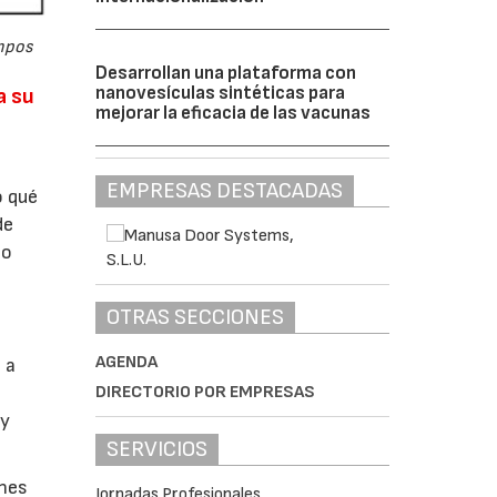
ampos
Desarrollan una plataforma con
nanovesículas sintéticas para
a su
mejorar la eficacia de las vacunas
e
EMPRESAS DESTACADAS
o qué
de
mo
OTRAS SECCIONES
AGENDA
 a
DIRECTORIO POR EMPRESAS
 y
SERVICIOS
enes
Jornadas Profesionales