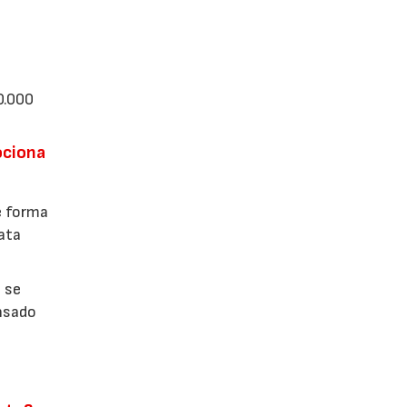
0.000
ociona
e forma
data
c se
nsado