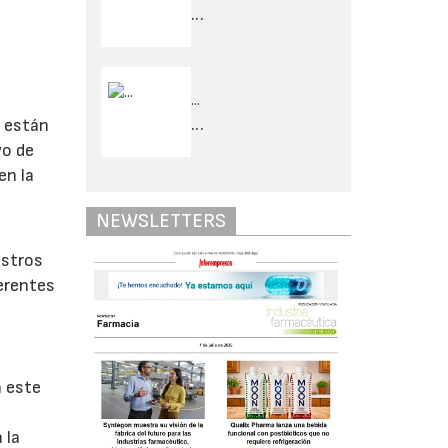
...
...
o están
...
vo de
en la
NEWSLETTERS
istros
ferentes
n este
 la