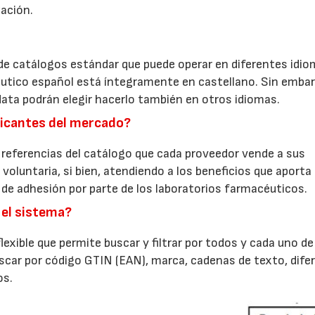
zación.
de catálogos estándar que puede operar en diferentes idiom
utico español está íntegramente en castellano. Sin embar
ta podrán elegir hacerlo también en otros idiomas.
ricantes del mercado?
07/07/2026
21/07/2026
 referencias del catálogo que cada proveedor vende a sus
 voluntaria, si bien, atendiendo a los beneficios que aporta
de adhesión por parte de los laboratorios farmacéuticos.
 el sistema?
xible que permite buscar y filtrar por todos y cada uno de
car por código GTIN (EAN), marca, cadenas de texto, dife
os.