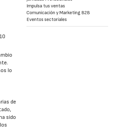
Impulsa tus ventas
Comunicación y Marketing B2B
Eventos sectoriales
 10
cambio
nte.
mos lo
rias de
tado,
ha sido
los