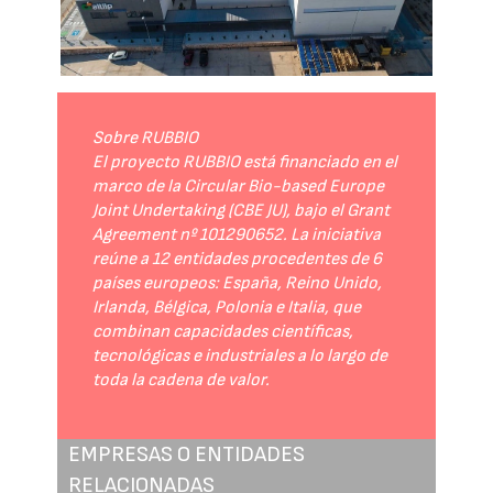
Sobre RUBBIO
El proyecto RUBBIO está financiado en el
marco de la Circular Bio-based Europe
Joint Undertaking (CBE JU), bajo el Grant
Agreement nº 101290652. La iniciativa
reúne a 12 entidades procedentes de 6
países europeos: España, Reino Unido,
Irlanda, Bélgica, Polonia e Italia, que
combinan capacidades científicas,
tecnológicas e industriales a lo largo de
toda la cadena de valor.
EMPRESAS O ENTIDADES
RELACIONADAS