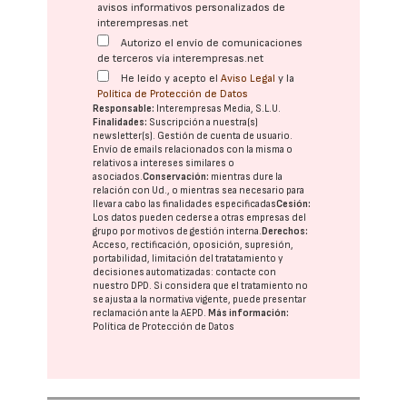
avisos informativos personalizados de
interempresas.net
Autorizo el envío de comunicaciones
de terceros vía interempresas.net
He leído y acepto el
Aviso Legal
y la
Política de Protección de Datos
Responsable:
Interempresas Media, S.L.U.
Finalidades:
Suscripción a nuestra(s)
newsletter(s). Gestión de cuenta de usuario.
Envío de emails relacionados con la misma o
relativos a intereses similares o
asociados.
Conservación:
mientras dure la
relación con Ud., o mientras sea necesario para
llevar a cabo las finalidades especificadas
Cesión:
Los datos pueden cederse a otras
empresas del
grupo
por motivos de gestión interna.
Derechos:
Acceso, rectificación, oposición, supresión,
portabilidad, limitación del tratatamiento y
decisiones automatizadas:
contacte con
nuestro DPD
. Si considera que el tratamiento no
se ajusta a la normativa vigente, puede presentar
reclamación ante la
AEPD
.
Más información:
Política de Protección de Datos