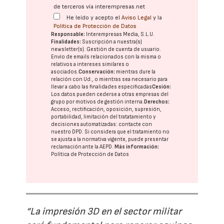
de terceros vía interempresas.net
He leído y acepto el
Aviso Legal
y la
Política de Protección de Datos
Responsable:
Interempresas Media, S.L.U.
Finalidades:
Suscripción a nuestra(s)
newsletter(s). Gestión de cuenta de usuario.
Envío de emails relacionados con la misma o
relativos a intereses similares o
asociados.
Conservación:
mientras dure la
relación con Ud., o mientras sea necesario para
llevar a cabo las finalidades especificadas
Cesión:
Los datos pueden cederse a otras
empresas del
grupo
por motivos de gestión interna.
Derechos:
Acceso, rectificación, oposición, supresión,
portabilidad, limitación del tratatamiento y
decisiones automatizadas:
contacte con
nuestro DPD
. Si considera que el tratamiento no
se ajusta a la normativa vigente, puede presentar
reclamación ante la
AEPD
.
Más información:
Política de Protección de Datos
“La impresión 3D en el sector militar