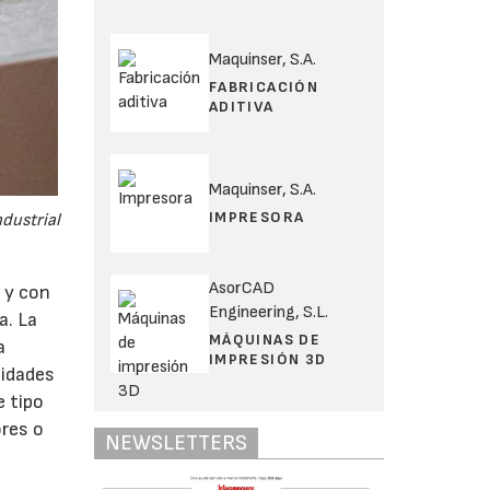
Maquinser, S.A.
FABRICACIÓN
ADITIVA
Maquinser, S.A.
IMPRESORA
dustrial
AsorCAD
a y con
Engineering, S.L.
a. La
MÁQUINAS DE
a
IMPRESIÓN 3D
nidades
e tipo
ores o
NEWSLETTERS