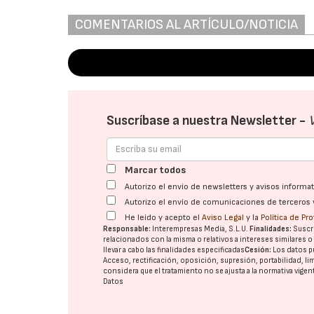
COMENTARIOS AL ARTÍCULO/NOTICIA
Suscríbase a nuestra Newsletter -
Marcar todos
Autorizo el envío de newsletters y avisos inform
Autorizo el envío de comunicaciones de terceros 
He leído y acepto el
Aviso Legal
y la
Política de Pr
Responsable:
Interempresas Media, S.L.U.
Finalidades:
Suscri
relacionados con la misma o relativos a intereses similares 
llevar a cabo las finalidades especificadas
Cesión:
Los datos p
Acceso, rectificación, oposición, supresión, portabilidad, l
considera que el tratamiento no se ajusta a la normativa vige
Datos