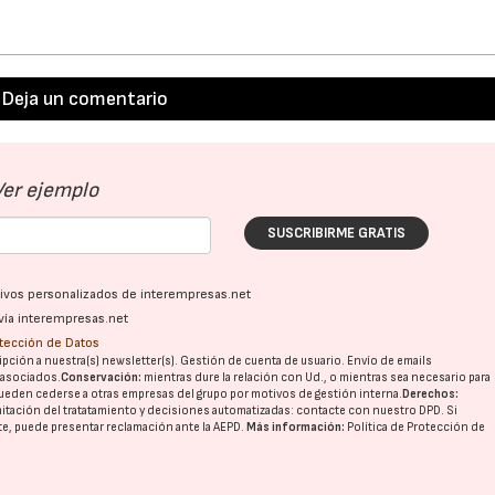
Deja un comentario
Ver ejemplo
SUSCRIBIRME GRATIS
ativos personalizados de interempresas.net
vía interempresas.net
otección de Datos
pción a nuestra(s) newsletter(s). Gestión de cuenta de usuario. Envío de emails
o asociados.
Conservación:
mientras dure la relación con Ud., o mientras sea necesario para
ueden cederse a otras
empresas del grupo
por motivos de gestión interna.
Derechos:
imitación del tratatamiento y decisiones automatizadas:
contacte con nuestro DPD
. Si
nte, puede presentar reclamación ante la
AEPD
.
Más información:
Política de Protección de