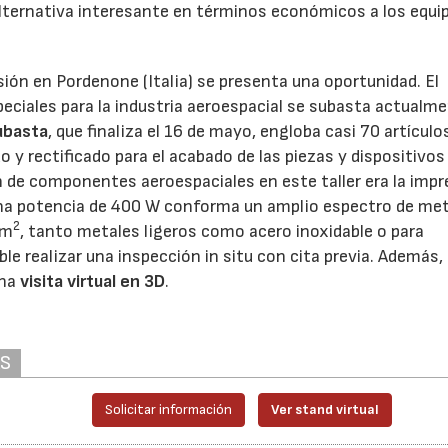
lternativa interesante en términos económicos a los equi
isión en Pordenone (Italia) se presenta una oportunidad. El
eciales para la industria aeroespacial se subasta actualm
ubasta
, que finaliza el 16 de mayo, engloba casi 70 artículo
y rectificado para el acabado de las piezas y dispositivos
n de componentes aeroespaciales en este taller era la imp
 una potencia de 400 W conforma un amplio espectro de me
2
cm
, tanto metales ligeros como acero inoxidable o para
le realizar una inspección in situ con cita previa. Además, 
una
visita virtual en 3D
.
AS
Solicitar información
Ver stand virtual