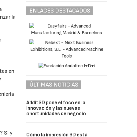
a
ENLACES DESTACADOS
nzar la
n
a
ntes en
e
ÚLTIMAS NOTICIAS
niería
Addit3D pone el foco en la
innovación y las nuevas
oportunidades de negocio
? Sí y
Cómo la impresión 3D está