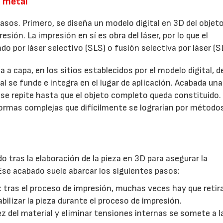
l metal
asos. Primero, se diseña un modelo digital en 3D del objeto
sión. La impresión en sí es obra del láser, por lo que el
 por láser selectivo (SLS) o fusión selectiva por láser (S
a a capa, en los sitios establecidos por el modelo digital, 
 se funde e integra en el lugar de aplicación. Acabada una
o se repite hasta que el objeto completo queda constituido.
ormas complejas que difícilmente se lograrían por método
tras la elaboración de la pieza en 3D para asegurar la
Ese acabado suele abarcar los siguientes pasos:
15/07/2026
29/07/2026
: tras el proceso de impresión, muchas veces hay que retir
bilizar la pieza durante el proceso de impresión.
ez del material y eliminar tensiones internas se somete a l