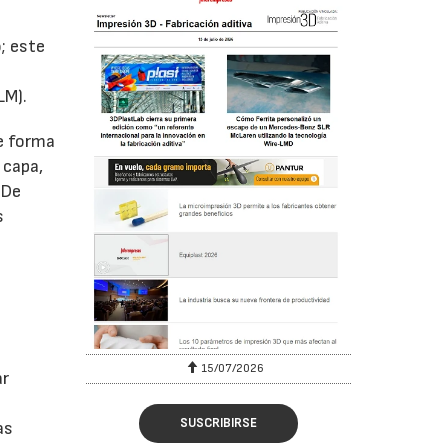
; este
LM).
de forma
 capa,
 De
s
15/07/2026
ar
SUSCRIBIRSE
as