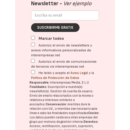
Newsletter -
Ver ejemplo
SUSCRIBIRME GRATIS
Marcar todos
Autorizo el envío de newsletters y
avisos informativos personalizados de
interempresas.net
Autorizo el envío de comunicaciones
de terceros vía interempresas.net
He leído y acepto el
Aviso Legal
y la
Política de Protección de Datos
Responsable:
Interempresas Media, S.L.U.
Finalidades:
Suscripción a nuestra(s)
newsletter(s). Gestión de cuenta de usuario.
Envío de emails relacionados con la misma o
relativos a intereses similares o
asociados.
Conservación:
mientras dure la
relación con Ud., o mientras sea necesario para
llevar a cabo las finalidades especificadas
Cesión:
Los datos pueden cederse a otras
empresas del
grupo
por motivos de gestión interna.
Derechos:
Acceso, rectificación, oposición, supresión,