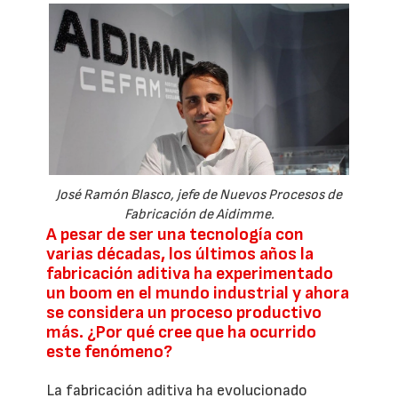
José Ramón Blasco, jefe de Nuevos Procesos de
Fabricación de Aidimme.
A pesar de ser una tecnología con
varias décadas, los últimos años la
fabricación aditiva ha experimentado
un boom en el mundo industrial y ahora
se considera un proceso productivo
más. ¿Por qué cree que ha ocurrido
este fenómeno?
La fabricación aditiva ha evolucionado