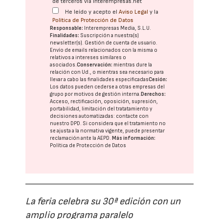
de terceros vía interempresas.net
He leído y acepto el
Aviso Legal
y la
Política de Protección de Datos
Responsable:
Interempresas Media, S.L.U.
Finalidades:
Suscripción a nuestra(s)
newsletter(s). Gestión de cuenta de usuario.
Envío de emails relacionados con la misma o
relativos a intereses similares o
asociados.
Conservación:
mientras dure la
relación con Ud., o mientras sea necesario para
llevar a cabo las finalidades especificadas
Cesión:
Los datos pueden cederse a otras
empresas del
grupo
por motivos de gestión interna.
Derechos:
Acceso, rectificación, oposición, supresión,
portabilidad, limitación del tratatamiento y
decisiones automatizadas:
contacte con
nuestro DPD
. Si considera que el tratamiento no
se ajusta a la normativa vigente, puede presentar
reclamación ante la
AEPD
.
Más información:
Política de Protección de Datos
La feria celebra su 30ª edición con un
amplio programa paralelo