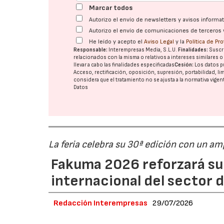
Marcar todos
Autorizo el envío de newsletters y avisos inform
Autorizo el envío de comunicaciones de terceros 
He leído y acepto el
Aviso Legal
y la
Política de Pr
Responsable:
Interempresas Media, S.L.U.
Finalidades:
Suscri
relacionados con la misma o relativos a intereses similares 
llevar a cabo las finalidades especificadas
Cesión:
Los datos p
Acceso, rectificación, oposición, supresión, portabilidad, l
considera que el tratamiento no se ajusta a la normativa vige
Datos
La feria celebra su 30ª edición con un a
Fakuma 2026 reforzará su
internacional del sector d
Redacción Interempresas
29/07/2026