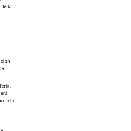
 de la
á
ación
de
eria,
será
ante la
de