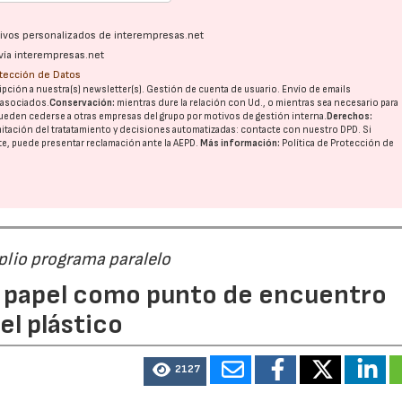
ativos personalizados de interempresas.net
vía interempresas.net
otección de Datos
pción a nuestra(s) newsletter(s). Gestión de cuenta de usuario. Envío de emails
o asociados.
Conservación:
mientras dure la relación con Ud., o mientras sea necesario para
ueden cederse a otras
empresas del grupo
por motivos de gestión interna.
Derechos:
imitación del tratatamiento y decisiones automatizadas:
contacte con nuestro DPD
. Si
nte, puede presentar reclamación ante la
AEPD
.
Más información:
Política de Protección de
mplio programa paralelo
 papel como punto de encuentro
el plástico
2127