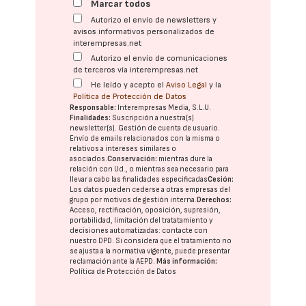
Marcar todos
Autorizo el envío de newsletters y
avisos informativos personalizados de
interempresas.net
Autorizo el envío de comunicaciones
de terceros vía interempresas.net
He leído y acepto el
Aviso Legal
y la
Política de Protección de Datos
Responsable:
Interempresas Media, S.L.U.
Finalidades:
Suscripción a nuestra(s)
newsletter(s). Gestión de cuenta de usuario.
Envío de emails relacionados con la misma o
relativos a intereses similares o
asociados.
Conservación:
mientras dure la
relación con Ud., o mientras sea necesario para
llevar a cabo las finalidades especificadas
Cesión:
Los datos pueden cederse a otras
empresas del
grupo
por motivos de gestión interna.
Derechos:
Acceso, rectificación, oposición, supresión,
portabilidad, limitación del tratatamiento y
decisiones automatizadas:
contacte con
nuestro DPD
. Si considera que el tratamiento no
se ajusta a la normativa vigente, puede presentar
reclamación ante la
AEPD
.
Más información:
Política de Protección de Datos