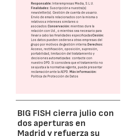
Responsable:
Interempresas Media, S.L.U.
Finalidades:
Suscripción a nuestra(s)
newsletter(s). Gestión de cuenta de usuario.
Envío de emails relacionados con la misma o
relativos a intereses similares o
asociados.
Conservación:
mientras dure la
relación con Ud., o mientras sea necesario para
llevar a cabo las finalidades especificadas
Cesión:
Los datos pueden cederse a otras
empresas del
grupo
por motivos de gestión interna.
Derechos:
Acceso, rectificación, oposición, supresión,
portabilidad, limitación del tratatamiento y
decisiones automatizadas:
contacte con
nuestro DPD
. Si considera que el tratamiento no
se ajusta a la normativa vigente, puede presentar
reclamación ante la
AEPD
.
Más información:
Política de Protección de Datos
BIG FISH cierra julio con
dos aperturas en
Madrid y refuerza su