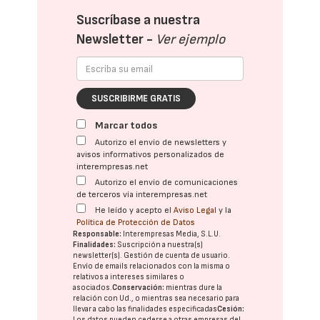
Suscríbase a nuestra
Newsletter -
Ver ejemplo
SUSCRIBIRME GRATIS
Marcar todos
Autorizo el envío de newsletters y
avisos informativos personalizados de
interempresas.net
Autorizo el envío de comunicaciones
de terceros vía interempresas.net
He leído y acepto el
Aviso Legal
y la
Política de Protección de Datos
Responsable:
Interempresas Media, S.L.U.
Finalidades:
Suscripción a nuestra(s)
newsletter(s). Gestión de cuenta de usuario.
Envío de emails relacionados con la misma o
relativos a intereses similares o
asociados.
Conservación:
mientras dure la
relación con Ud., o mientras sea necesario para
llevar a cabo las finalidades especificadas
Cesión:
Los datos pueden cederse a otras
empresas del