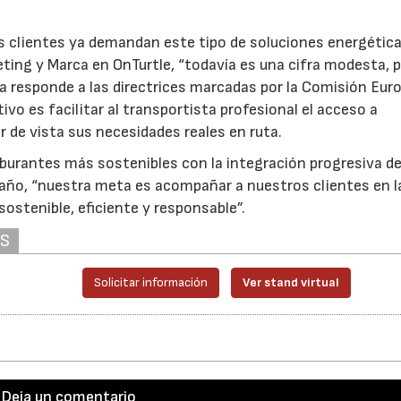
s clientes ya demandan este tipo de soluciones energética
ting y Marca en OnTurtle, “todavía es una cifra modesta, 
23/07/2026
30/07/2026
a responde a las directrices marcadas por la Comisión Eur
tivo es facilitar al transportista profesional el acceso a
r de vista sus necesidades reales en ruta.
burantes más sostenibles con la integración progresiva d
ño, “nuestra meta es acompañar a nuestros clientes en l
ostenible, eficiente y responsable”.
AS
Solicitar información
Ver stand virtual
Deja un comentario