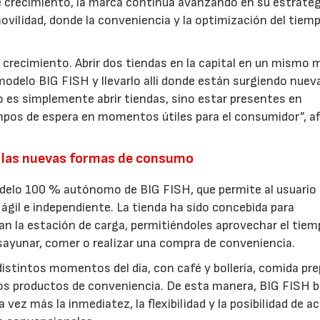
crecimiento, la marca continúa avanzando en su estrateg
ovilidad, donde la conveniencia y la optimización del tiem
 crecimiento. Abrir dos tiendas en la capital en un mismo 
modelo BIG FISH y llevarlo allí donde están surgiendo nuev
 es simplemente abrir tiendas, sino estar presentes en
pos de espera en momentos útiles para el consumidor”, a
.
 las nuevas formas de consumo
odelo 100 % autónomo de BIG FISH, que permite al usuario
ágil e independiente. La tienda ha sido concebida para
an la estación de carga, permitiéndoles aprovechar el tiem
esayunar, comer o realizar una compra de conveniencia.
istintos momentos del día, con café y bollería, comida pre
ros productos de conveniencia. De esta manera, BIG FISH 
vez más la inmediatez, la flexibilidad y la posibilidad de a