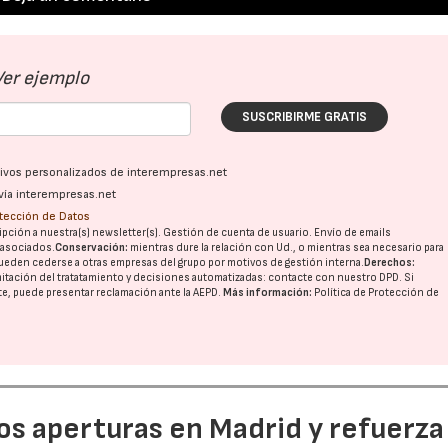
Ver ejemplo
SUSCRIBIRME GRATIS
ativos personalizados de interempresas.net
vía interempresas.net
otección de Datos
pción a nuestra(s) newsletter(s). Gestión de cuenta de usuario. Envío de emails
o asociados.
Conservación:
mientras dure la relación con Ud., o mientras sea necesario para
ueden cederse a otras
empresas del grupo
por motivos de gestión interna.
Derechos:
imitación del tratatamiento y decisiones automatizadas:
contacte con nuestro DPD
. Si
nte, puede presentar reclamación ante la
AEPD
.
Más información:
Política de Protección de
dos aperturas en Madrid y refuerza