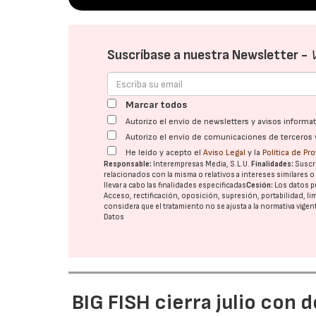
Suscríbase a nuestra Newsletter -
Marcar todos
Autorizo el envío de newsletters y avisos inform
Autorizo el envío de comunicaciones de terceros 
He leído y acepto el
Aviso Legal
y la
Política de Pr
Responsable:
Interempresas Media, S.L.U.
Finalidades:
Suscri
relacionados con la misma o relativos a intereses similares 
llevar a cabo las finalidades especificadas
Cesión:
Los datos p
Acceso, rectificación, oposición, supresión, portabilidad, l
considera que el tratamiento no se ajusta a la normativa vige
Datos
BIG FISH cierra julio con 