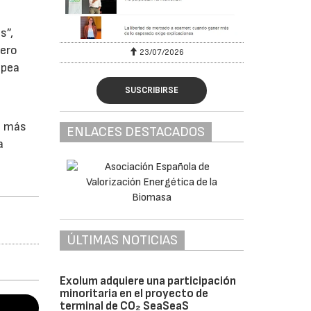
s”,
pero
23/07/2026
opea
SUSCRIBIRSE
e más
ENLACES DESTACADOS
a
ÚLTIMAS NOTICIAS
Exolum adquiere una participación
minoritaria en el proyecto de
terminal de CO₂ SeaSeaS