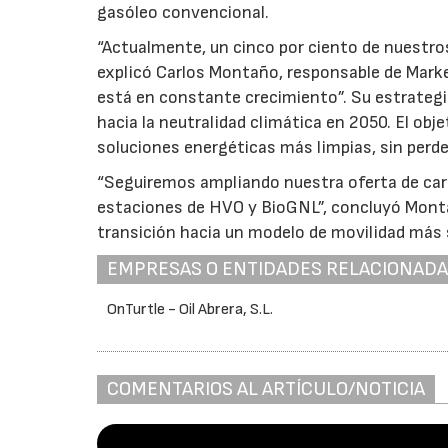
gasóleo convencional.
“Actualmente, un cinco por ciento de nuestro
explicó Carlos Montaño, responsable de Marke
está en constante crecimiento”. Su estrategi
hacia la neutralidad climática en 2050. El obje
soluciones energéticas más limpias, sin perde
“Seguiremos ampliando nuestra oferta de car
estaciones de HVO y BioGNL”, concluyó Monta
transición hacia un modelo de movilidad más s
EMPRESAS O ENTIDADES RELACIONAD
OnTurtle - Oil Abrera, S.L.
COMENTARIOS AL ARTÍCULO/NOTICIA