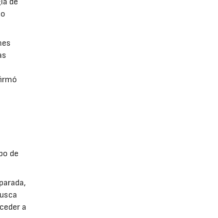
ia de
po
mes
as
firmó
po de
parada,
busca
cceder a