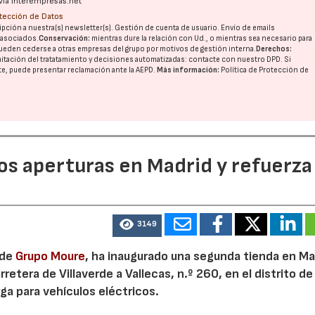
vía interempresas.net
otección de Datos
pción a nuestra(s) newsletter(s). Gestión de cuenta de usuario. Envío de emails
o asociados.
Conservación:
mientras dure la relación con Ud., o mientras sea necesario para
ueden cederse a otras
empresas del grupo
por motivos de gestión interna.
Derechos:
imitación del tratatamiento y decisiones automatizadas:
contacte con nuestro DPD
. Si
nte, puede presentar reclamación ante la
AEPD
.
Más información:
Política de Protección de
dos aperturas en Madrid y refuerza
3149
 de
Grupo Moure
, ha inaugurado una segunda tienda en Mad
etera de Villaverde a Vallecas, n.º 260, en el distrito de 
ga para vehículos eléctricos.