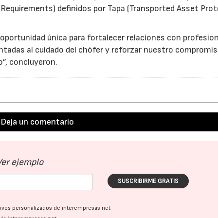
y Requirements) definidos por Tapa (Transported Asset Pro
oportunidad única para fortalecer relaciones con profesio
23/07/2026
30/07/2026
ientadas al cuidado del chófer y reforzar nuestro compromi
”, concluyeron.
Deja un comentario
Ver ejemplo
SUSCRIBIRME GRATIS
ativos personalizados de interempresas.net