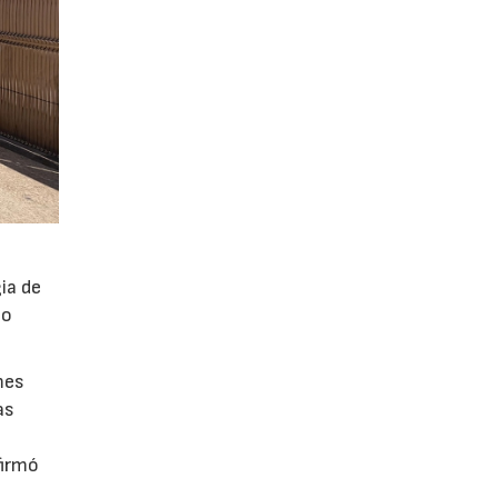
ia de
po
mes
as
firmó