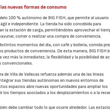
 las nuevas formas de consumo
odelo 100 % autónomo de BIG FISH, que permite al usuario
ágil e independiente. La tienda ha sido concebida para
an la estación de carga, permitiéndoles aprovechar el tiem
esayunar, comer o realizar una compra de conveniencia.
istintos momentos del día, con café y bollería, comida pre
ros productos de conveniencia. De esta manera, BIG FISH 
vez más la inmediatez, la flexibilidad y la posibilidad de a
os convencionales.
a de Villa de Vallecas refuerza además una de las líneas
 integrar sus tiendas autónomas en nuevos entornos de
stos espacios abre nuevas oportunidades para ampliar los
tir los tiempos asociados a los desplazamientos o a la reca
bién debe cambiar todo lo que ocurre alrededor. Las estaci