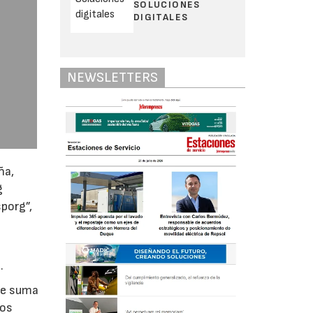
SOLUCIONES
DIGITALES
NEWSLETTERS
ña,
g
porg”,
.
se suma
los