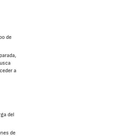
po de
parada,
busca
cceder a
rga del
ones de