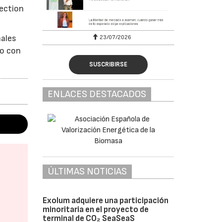
tection
nales
23/07/2026
so con
SUSCRIBIRSE
ENLACES DESTACADOS
ÚLTIMAS NOTICIAS
Exolum adquiere una participación
minoritaria en el proyecto de
terminal de CO₂ SeaSeaS