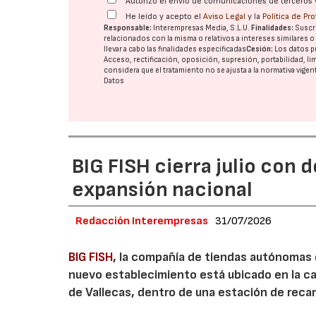
Autorizo el envío de comunicaciones de terceros 
He leído y acepto el
Aviso Legal
y la
Política de Pr
Responsable:
Interempresas Media, S.L.U.
Finalidades:
Suscri
relacionados con la misma o relativos a intereses similares 
llevar a cabo las finalidades especificadas
Cesión:
Los datos p
Acceso, rectificación, oposición, supresión, portabilidad, l
considera que el tratamiento no se ajusta a la normativa vige
Datos
BIG FISH cierra julio con 
expansión nacional
Redacción Interempresas
31/07/2026
BIG FISH
, la compañía de tiendas autónomas
nuevo establecimiento está ubicado en la carr
de Vallecas, dentro de una estación de recar