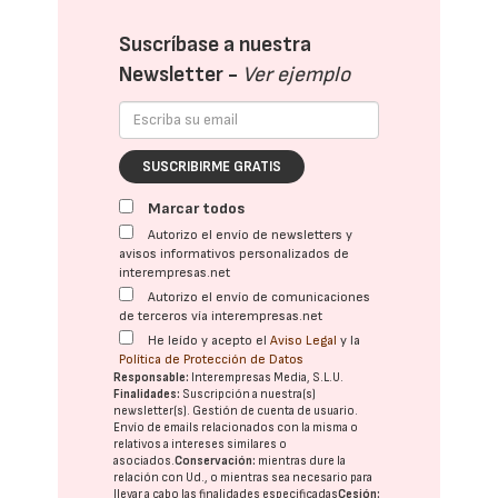
Suscríbase a nuestra
Newsletter -
Ver ejemplo
SUSCRIBIRME GRATIS
Marcar todos
Autorizo el envío de newsletters y
avisos informativos personalizados de
interempresas.net
Autorizo el envío de comunicaciones
de terceros vía interempresas.net
He leído y acepto el
Aviso Legal
y la
Política de Protección de Datos
Responsable:
Interempresas Media, S.L.U.
Finalidades:
Suscripción a nuestra(s)
newsletter(s). Gestión de cuenta de usuario.
Envío de emails relacionados con la misma o
relativos a intereses similares o
asociados.
Conservación:
mientras dure la
relación con Ud., o mientras sea necesario para
llevar a cabo las finalidades especificadas
Cesión: