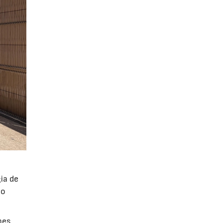
ia de
po
mes