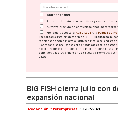
Marcar todos
Autorizo el envío de newsletters y avisos inform
Autorizo el envío de comunicaciones de terceros 
He leído y acepto el
Aviso Legal
y la
Política de Pr
Responsable:
Interempresas Media, S.L.U.
Finalidades:
Suscri
relacionados con la misma o relativos a intereses similares 
llevar a cabo las finalidades especificadas
Cesión:
Los datos p
Acceso, rectificación, oposición, supresión, portabilidad, l
considera que el tratamiento no se ajusta a la normativa vige
Datos
BIG FISH cierra julio con 
expansión nacional
Redacción Interempresas
31/07/2026