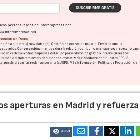
SUSCRIBIRME GRATIS
ativos personalizados de interempresas.net
vía interempresas.net
otección de Datos
pción a nuestra(s) newsletter(s). Gestión de cuenta de usuario. Envío de emails
o asociados.
Conservación:
mientras dure la relación con Ud., o mientras sea necesario para
ueden cederse a otras
empresas del grupo
por motivos de gestión interna.
Derechos:
imitación del tratatamiento y decisiones automatizadas:
contacte con nuestro DPD
. Si
nte, puede presentar reclamación ante la
AEPD
.
Más información:
Política de Protección de
dos aperturas en Madrid y refuerza
3189