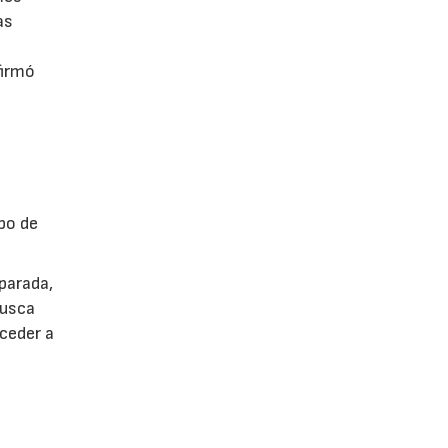
as
firmó
po de
parada,
busca
cceder a