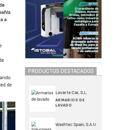
 de
pañía
a a
e
de
PRODUCTOS DESTACADOS
iando
red de
Lavarte Car, S.L.
ARMARIOS DE
LAVADO
Washtec Spain, S.A.U