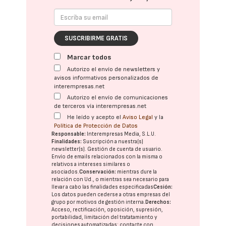
SUSCRIBIRME GRATIS
Marcar todos
Autorizo el envío de newsletters y
avisos informativos personalizados de
interempresas.net
Autorizo el envío de comunicaciones
de terceros vía interempresas.net
He leído y acepto el
Aviso Legal
y la
Política de Protección de Datos
Responsable:
Interempresas Media, S.L.U.
Finalidades:
Suscripción a nuestra(s)
newsletter(s). Gestión de cuenta de usuario.
Envío de emails relacionados con la misma o
relativos a intereses similares o
asociados.
Conservación:
mientras dure la
relación con Ud., o mientras sea necesario para
llevar a cabo las finalidades especificadas
Cesión:
Los datos pueden cederse a otras
empresas del
grupo
por motivos de gestión interna.
Derechos:
Acceso, rectificación, oposición, supresión,
portabilidad, limitación del tratatamiento y
decisiones automatizadas:
contacte con