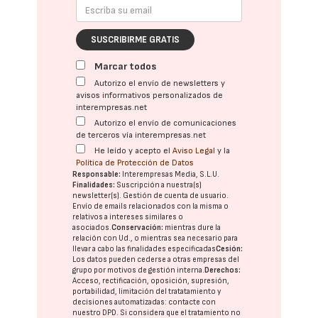
SUSCRIBIRME GRATIS
Marcar todos
Autorizo el envío de newsletters y
avisos informativos personalizados de
interempresas.net
Autorizo el envío de comunicaciones
de terceros vía interempresas.net
He leído y acepto el
Aviso Legal
y la
Política de Protección de Datos
Responsable:
Interempresas Media, S.L.U.
Finalidades:
Suscripción a nuestra(s)
newsletter(s). Gestión de cuenta de usuario.
Envío de emails relacionados con la misma o
relativos a intereses similares o
asociados.
Conservación:
mientras dure la
relación con Ud., o mientras sea necesario para
llevar a cabo las finalidades especificadas
Cesión:
Los datos pueden cederse a otras
empresas del
grupo
por motivos de gestión interna.
Derechos:
Acceso, rectificación, oposición, supresión,
portabilidad, limitación del tratatamiento y
decisiones automatizadas:
contacte con
nuestro DPD
. Si considera que el tratamiento no