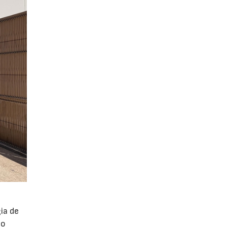
ia de
po