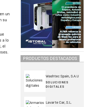
 en un
n su
que
 a lo
, el
eses.
PRODUCTOS DESTACADOS
Washtec Spain, S.A.U
SOLUCIONES
DIGITALES
Lavarte Car, S.L.