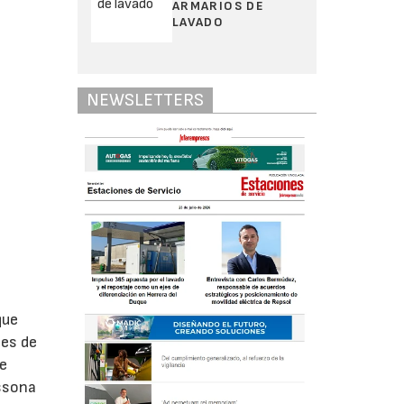
ARMARIOS DE
LAVADO
NEWSLETTERS
que
nes de
de
issona