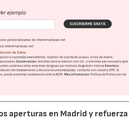
Ver ejemplo
SUSCRIBIRME GRATIS
ativos personalizados de interempresas.net
vía interempresas.net
otección de Datos
pción a nuestra(s) newsletter(s). Gestión de cuenta de usuario. Envío de emails
o asociados.
Conservación:
mientras dure la relación con Ud., o mientras sea necesario para
ueden cederse a otras
empresas del grupo
por motivos de gestión interna.
Derechos:
imitación del tratatamiento y decisiones automatizadas:
contacte con nuestro DPD
. Si
nte, puede presentar reclamación ante la
AEPD
.
Más información:
Política de Protección de
dos aperturas en Madrid y refuerza