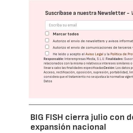
Suscríbase a nuestra Newsletter -
Marcar todos
Autorizo el envío de newsletters y avisos inform
Autorizo el envío de comunicaciones de terceros 
He leído y acepto el
Aviso Legal
y la
Política de Pr
Responsable:
Interempresas Media, S.L.U.
Finalidades:
Suscri
relacionados con la misma o relativos a intereses similares 
llevar a cabo las finalidades especificadas
Cesión:
Los datos p
Acceso, rectificación, oposición, supresión, portabilidad, l
considera que el tratamiento no se ajusta a la normativa vige
Datos
BIG FISH cierra julio con 
expansión nacional