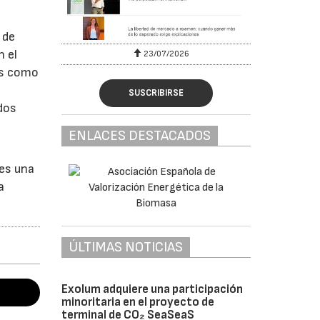
 de
n el
23/07/2026
os como
SUSCRIBIRSE
dos
ENLACES DESTACADOS
es una
a
ÚLTIMAS NOTICIAS
Exolum adquiere una participación
minoritaria en el proyecto de
terminal de CO₂ SeaSeaS