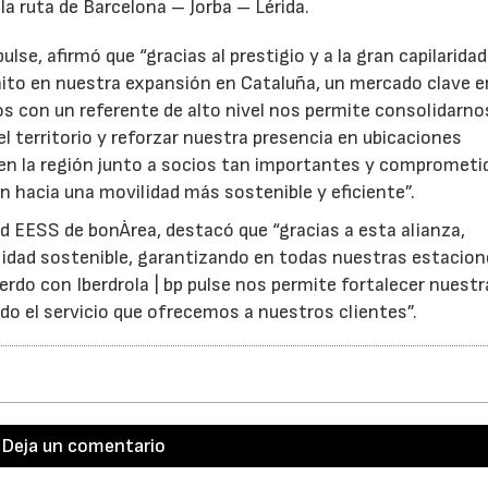
 la ruta de Barcelona – Jorba – Lérida.
pulse, afirmó que “gracias al prestigio y a la gran capilaridad
hito en nuestra expansión en Cataluña, un mercado clave e
23/07/2026
30/07/2026
nos con un referente de alto nivel nos permite consolidarn
l territorio y reforzar nuestra presencia en ubicaciones
 en la región junto a socios tan importantes y comprometi
 hacia una movilidad más sostenible y eficiente”.
d EESS de bonÀrea, destacó que “gracias a esta alianza,
dad sostenible, garantizando en todas nuestras estacion
uerdo con Iberdrola | bp pulse nos permite fortalecer nuestr
ndo el servicio que ofrecemos a nuestros clientes”.
Deja un comentario