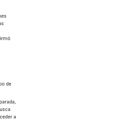
mes
as
firmó
po de
parada,
busca
cceder a