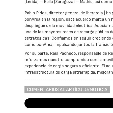
(Lérida) – Épila (Zaragoza) – Madrid, así como
Pablo Pirles, director general de Iberdrola | bp 
bonÀrea en la región, este acuerdo marca un 
despliegue de la movilidad eléctrica. Asociar
una de las mayores redes de recarga pública de
estratégicas. Confiamos en seguir creciendo
como bonÀrea, impulsando juntos la transición
Por su parte, Raúl Pacheco, responsable de Re
reforzamos nuestro compromiso con la movili
experiencia de carga segura y eficiente. El ac
infraestructura de carga ultrarrápida, mejora
COMENTARIOS AL ARTÍCULO/NOTICIA