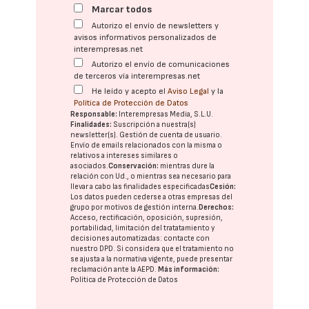
Marcar todos
Autorizo el envío de newsletters y
avisos informativos personalizados de
interempresas.net
Autorizo el envío de comunicaciones
de terceros vía interempresas.net
He leído y acepto el
Aviso Legal
y la
Política de Protección de Datos
Responsable:
Interempresas Media, S.L.U.
Finalidades:
Suscripción a nuestra(s)
newsletter(s). Gestión de cuenta de usuario.
Envío de emails relacionados con la misma o
relativos a intereses similares o
asociados.
Conservación:
mientras dure la
relación con Ud., o mientras sea necesario para
llevar a cabo las finalidades especificadas
Cesión:
Los datos pueden cederse a otras
empresas del
grupo
por motivos de gestión interna.
Derechos:
Acceso, rectificación, oposición, supresión,
portabilidad, limitación del tratatamiento y
decisiones automatizadas:
contacte con
nuestro DPD
. Si considera que el tratamiento no
se ajusta a la normativa vigente, puede presentar
reclamación ante la
AEPD
.
Más información:
Política de Protección de Datos