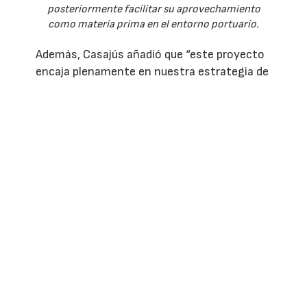
posteriormente facilitar su aprovechamiento
como materia prima en el entorno portuario.
Además, Casajús añadió que “este proyecto
encaja plenamente en nuestra estrategia de
desarrollar infraestructuras que faciliten la
descarbonización industrial. Además,
complementa nuestra participación en
7CO
, el proyecto de terminal de
2
exportación de CO
que estamos
2
impulsando en el puerto de Bristol, en Reino
Unido”.
Por su parte, Kees van Seventer, consejero
delegado y Peter Boers, director de
operaciones, fundadores de SeaSeaS,
afirmaron que “la captura y el
almacenamiento permanente de CO
pueden
2
contribuir de manera directa a reducir las