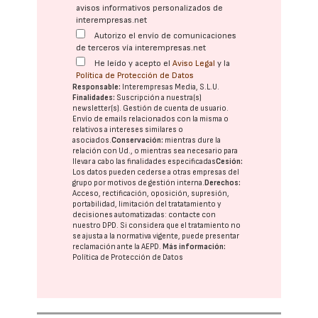
avisos informativos personalizados de
interempresas.net
Autorizo el envío de comunicaciones
de terceros vía interempresas.net
He leído y acepto el
Aviso Legal
y la
Política de Protección de Datos
Responsable:
Interempresas Media, S.L.U.
Finalidades:
Suscripción a nuestra(s)
newsletter(s). Gestión de cuenta de usuario.
Envío de emails relacionados con la misma o
relativos a intereses similares o
asociados.
Conservación:
mientras dure la
relación con Ud., o mientras sea necesario para
llevar a cabo las finalidades especificadas
Cesión:
Los datos pueden cederse a otras
empresas del
grupo
por motivos de gestión interna.
Derechos:
Acceso, rectificación, oposición, supresión,
portabilidad, limitación del tratatamiento y
decisiones automatizadas:
contacte con
nuestro DPD
. Si considera que el tratamiento no
se ajusta a la normativa vigente, puede presentar
reclamación ante la
AEPD
.
Más información:
Política de Protección de Datos