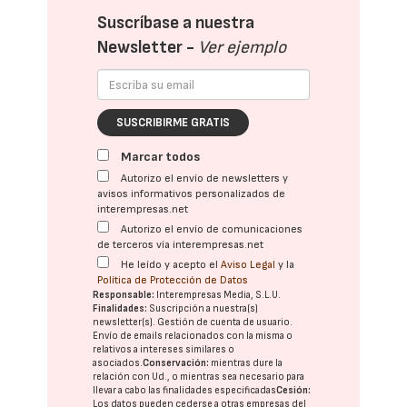
Suscríbase a nuestra
Newsletter -
Ver ejemplo
SUSCRIBIRME GRATIS
Marcar todos
Autorizo el envío de newsletters y
avisos informativos personalizados de
interempresas.net
Autorizo el envío de comunicaciones
de terceros vía interempresas.net
He leído y acepto el
Aviso Legal
y la
Política de Protección de Datos
Responsable:
Interempresas Media, S.L.U.
Finalidades:
Suscripción a nuestra(s)
newsletter(s). Gestión de cuenta de usuario.
Envío de emails relacionados con la misma o
relativos a intereses similares o
asociados.
Conservación:
mientras dure la
relación con Ud., o mientras sea necesario para
llevar a cabo las finalidades especificadas
Cesión:
Los datos pueden cederse a otras
empresas del