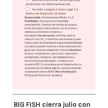
Autorizo el envío de comunicaciones
de terceros vía interempresas.net
He leído y acepto el
Aviso Legal
y la
Política de Protección de Datos
Responsable:
Interempresas Media, S.L.U.
Finalidades:
Suscripción a nuestra(s)
newsletter(s). Gestión de cuenta de usuario.
Envío de emails relacionados con la misma o
relativos a intereses similares o
asociados.
Conservación:
mientras dure la
relación con Ud., o mientras sea necesario para
llevar a cabo las finalidades especificadas
Cesión:
Los datos pueden cederse a otras
empresas del
grupo
por motivos de gestión interna.
Derechos:
Acceso, rectificación, oposición, supresión,
portabilidad, limitación del tratatamiento y
decisiones automatizadas:
contacte con
nuestro DPD
. Si considera que el tratamiento no
se ajusta a la normativa vigente, puede presentar
reclamación ante la
AEPD
.
Más información:
Política de Protección de Datos
BIG FISH cierra julio con