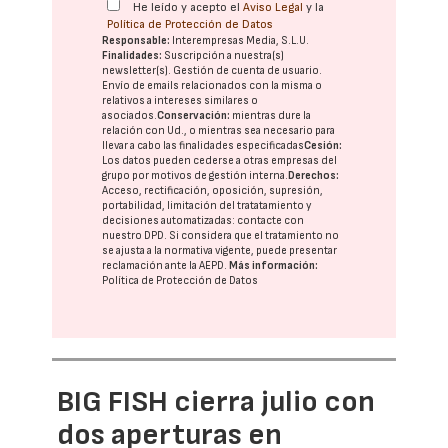
He leído y acepto el
Aviso Legal
y la
Política de Protección de Datos
Responsable:
Interempresas Media, S.L.U.
Finalidades:
Suscripción a nuestra(s)
newsletter(s). Gestión de cuenta de usuario.
Envío de emails relacionados con la misma o
relativos a intereses similares o
asociados.
Conservación:
mientras dure la
relación con Ud., o mientras sea necesario para
llevar a cabo las finalidades especificadas
Cesión:
Los datos pueden cederse a otras
empresas del
grupo
por motivos de gestión interna.
Derechos:
Acceso, rectificación, oposición, supresión,
portabilidad, limitación del tratatamiento y
decisiones automatizadas:
contacte con
nuestro DPD
. Si considera que el tratamiento no
se ajusta a la normativa vigente, puede presentar
reclamación ante la
AEPD
.
Más información:
Política de Protección de Datos
BIG FISH cierra julio con
dos aperturas en