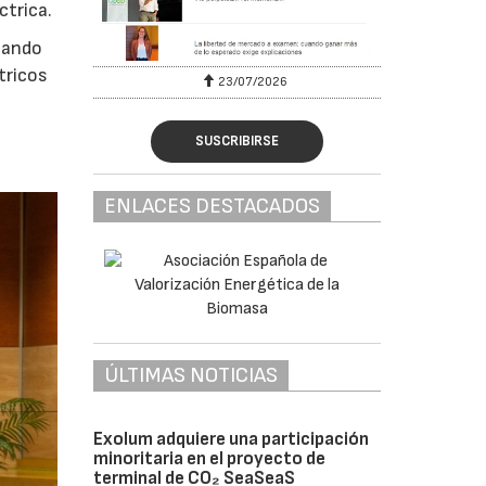
ctrica.
acando
tricos
23/07/2026
SUSCRIBIRSE
ENLACES DESTACADOS
ÚLTIMAS NOTICIAS
Exolum adquiere una participación
minoritaria en el proyecto de
terminal de CO₂ SeaSeaS