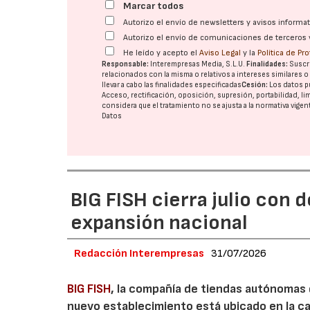
Marcar todos
Autorizo el envío de newsletters y avisos inform
Autorizo el envío de comunicaciones de terceros 
He leído y acepto el
Aviso Legal
y la
Política de Pr
Responsable:
Interempresas Media, S.L.U.
Finalidades:
Suscri
relacionados con la misma o relativos a intereses similares 
llevar a cabo las finalidades especificadas
Cesión:
Los datos p
Acceso, rectificación, oposición, supresión, portabilidad, l
considera que el tratamiento no se ajusta a la normativa vige
Datos
BIG FISH cierra julio con 
expansión nacional
Redacción Interempresas
31/07/2026
BIG FISH
, la compañía de tiendas autónomas
nuevo establecimiento está ubicado en la carr