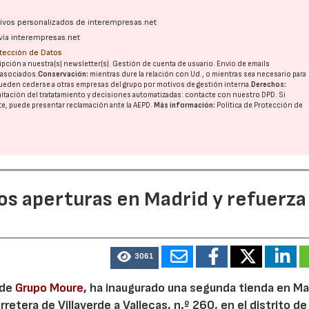
ativos personalizados de interempresas.net
vía interempresas.net
otección de Datos
pción a nuestra(s) newsletter(s). Gestión de cuenta de usuario. Envío de emails
o asociados.
Conservación:
mientras dure la relación con Ud., o mientras sea necesario para
ueden cederse a otras
empresas del grupo
por motivos de gestión interna.
Derechos:
imitación del tratatamiento y decisiones automatizadas:
contacte con nuestro DPD
. Si
nte, puede presentar reclamación ante la
AEPD
.
Más información:
Política de Protección de
dos aperturas en Madrid y refuerza
3061
 de
Grupo Moure
, ha inaugurado una segunda tienda en Mad
etera de Villaverde a Vallecas, n.º 260, en el distrito de 