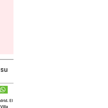
 su
rid. El
Villa