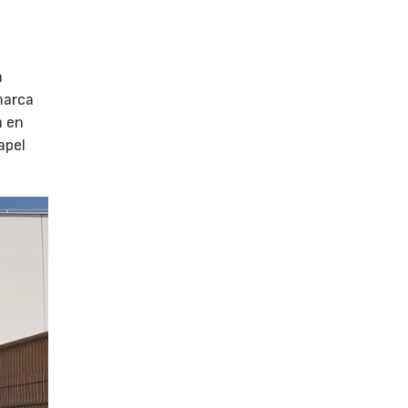
a
marca
n en
apel