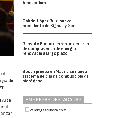
Amsterdam
Gabriel López Ruiz, nuevo
presidente de Sigaus y Genci
Repsol y Bimbo cierran un acuerdo
de compraventa de energía
renovable a largo plazo
Bosch prueba en Madrid su nuevo
n de
sistema de pila de combustible de
rgía de
hidrógeno
sep
,
EMPRESAS DESTACADAS
l Area
onal
canzar