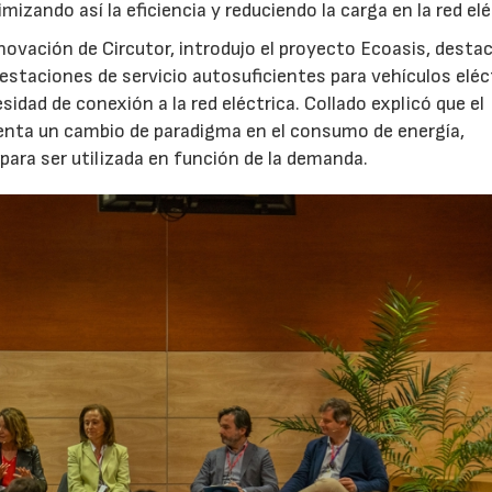
izando así la eficiencia y reduciendo la carga en la red elé
nnovación de Circutor, introdujo el proyecto Ecoasis, dest
 estaciones de servicio autosuficientes para vehículos eléc
23/07/2026
30/07/2026
sidad de conexión a la red eléctrica. Collado explicó que el
esenta un cambio de paradigma en el consumo de energía,
ara ser utilizada en función de la demanda.