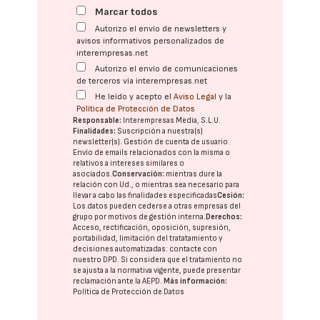
Marcar todos
Autorizo el envío de newsletters y
avisos informativos personalizados de
interempresas.net
Autorizo el envío de comunicaciones
de terceros vía interempresas.net
He leído y acepto el
Aviso Legal
y la
Política de Protección de Datos
Responsable:
Interempresas Media, S.L.U.
Finalidades:
Suscripción a nuestra(s)
newsletter(s). Gestión de cuenta de usuario.
Envío de emails relacionados con la misma o
relativos a intereses similares o
asociados.
Conservación:
mientras dure la
relación con Ud., o mientras sea necesario para
llevar a cabo las finalidades especificadas
Cesión:
Los datos pueden cederse a otras
empresas del
grupo
por motivos de gestión interna.
Derechos:
Acceso, rectificación, oposición, supresión,
portabilidad, limitación del tratatamiento y
decisiones automatizadas:
contacte con
nuestro DPD
. Si considera que el tratamiento no
se ajusta a la normativa vigente, puede presentar
reclamación ante la
AEPD
.
Más información:
Política de Protección de Datos