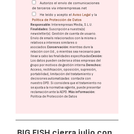
Autorizo el envío de comunicaciones
de terceros vía interempresas.net
He leído y acepto el
Aviso Legal
y la
Política de Protección de Datos
Responsable:
Interempresas Media, S.L.U.
Finalidades:
Suscripción a nuestra(s)
newsletter(s). Gestión de cuenta de usuario.
Envío de emails relacionados con la misma o
relativos a intereses similares o
asociados.
Conservación:
mientras dure la
relación con Ud., o mientras sea necesario para
llevar a cabo las finalidades especificadas
Cesión:
Los datos pueden cederse a otras
empresas del
grupo
por motivos de gestión interna.
Derechos:
Acceso, rectificación, oposición, supresión,
portabilidad, limitación del tratatamiento y
decisiones automatizadas:
contacte con
nuestro DPD
. Si considera que el tratamiento no
se ajusta a la normativa vigente, puede presentar
reclamación ante la
AEPD
.
Más información:
Política de Protección de Datos
BIG FISH cierra julio con