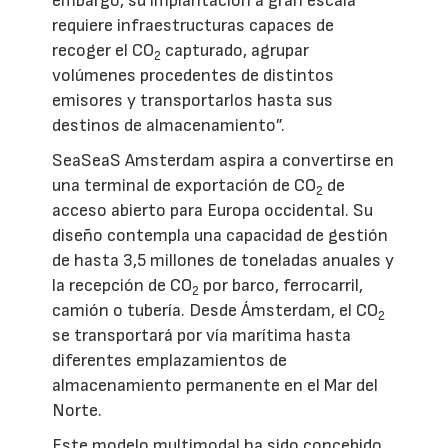
embargo, su implantación a gran escala
requiere infraestructuras capaces de
recoger el CO
capturado, agrupar
2
volúmenes procedentes de distintos
emisores y transportarlos hasta sus
destinos de almacenamiento”.
SeaSeaS Amsterdam aspira a convertirse en
una terminal de exportación de CO
de
2
acceso abierto para Europa occidental. Su
diseño contempla una capacidad de gestión
de hasta 3,5 millones de toneladas anuales y
la recepción de CO
por barco, ferrocarril,
2
camión o tubería. Desde Ámsterdam, el CO
2
se transportará por vía marítima hasta
diferentes emplazamientos de
almacenamiento permanente en el Mar del
Norte.
Este modelo multimodal ha sido concebido