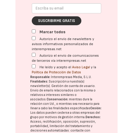
SUSCRIBIRME GRATIS
Marcar todos
Autorizo el envío de newsletters y
avisos informativos personalizados de
interempresas.net
Autorizo el envío de comunicaciones
de terceros vía interempresas.net
He leído y acepto el
Aviso Legal
y la
Política de Protección de Datos
Responsable:
Interempresas Media, S.L.U.
Finalidades:
Suscripción a nuestra(s)
newsletter(s). Gestión de cuenta de usuario.
Envío de emails relacionados con la misma o
relativos a intereses similares o
asociados.
Conservación:
mientras dure la
relación con Ud., o mientras sea necesario para
llevar a cabo las finalidades especificadas
Cesión:
Los datos pueden cederse a otras
empresas del
grupo
por motivos de gestión interna.
Derechos:
Acceso, rectificación, oposición, supresión,
portabilidad, limitación del tratatamiento y
decisiones automatizadas:
contacte con