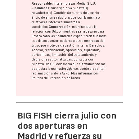
Responsable:
Interempresas Media, S.L.U.
Finalidades:
Suscripción a nuestra(s)
newsletter(s). Gestión de cuenta de usuario.
Envío de emails relacionados con la misma o
relativos a intereses similares o
asociados.
Conservación:
mientras dure la
relación con Ud., o mientras sea necesario para
llevar a cabo las finalidades especificadas
Cesión:
Los datos pueden cederse a otras
empresas del
grupo
por motivos de gestión interna.
Derechos:
Acceso, rectificación, oposición, supresión,
portabilidad, limitación del tratatamiento y
decisiones automatizadas:
contacte con
nuestro DPD
. Si considera que el tratamiento no
se ajusta a la normativa vigente, puede presentar
reclamación ante la
AEPD
.
Más información:
Política de Protección de Datos
BIG FISH cierra julio con
dos aperturas en
Madrid y refuerza su