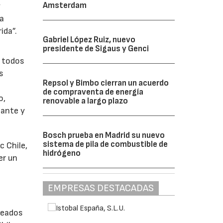
Amsterdam
y
ra
ida”.
Gabriel López Ruiz, nuevo
presidente de Sigaus y Genci
e todos
s
Repsol y Bimbo cierran un acuerdo
de compraventa de energía
o,
renovable a largo plazo
lante y
Bosch prueba en Madrid su nuevo
sistema de pila de combustible de
c Chile,
hidrógeno
er un
EMPRESAS DESTACADAS
reados