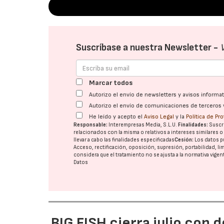
Suscríbase a nuestra Newsletter -
Marcar todos
Autorizo el envío de newsletters y avisos inform
Autorizo el envío de comunicaciones de terceros 
He leído y acepto el
Aviso Legal
y la
Política de Pr
Responsable:
Interempresas Media, S.L.U.
Finalidades:
Suscri
relacionados con la misma o relativos a intereses similares 
llevar a cabo las finalidades especificadas
Cesión:
Los datos p
Acceso, rectificación, oposición, supresión, portabilidad, l
considera que el tratamiento no se ajusta a la normativa vige
Datos
BIG FISH cierra julio con 