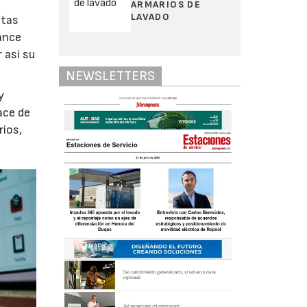
ARMARIOS DE
LAVADO
stas
mance
 así su
NEWSLETTERS
y
ace de
rios,