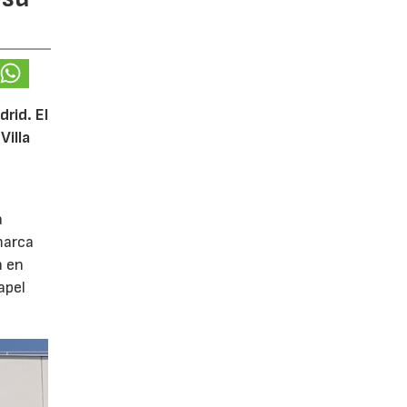
rid. El
Villa
a
marca
n en
apel