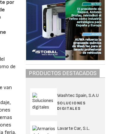
te por
de
e
ene
del
como de
PRODUCTOS DESTACADOS
ue van
Washtec Spain, S.A.U
daje,
SOLUCIONES
DIGITALES
iones
stemas
iones
Lavarte Car, S.L.
a feria.