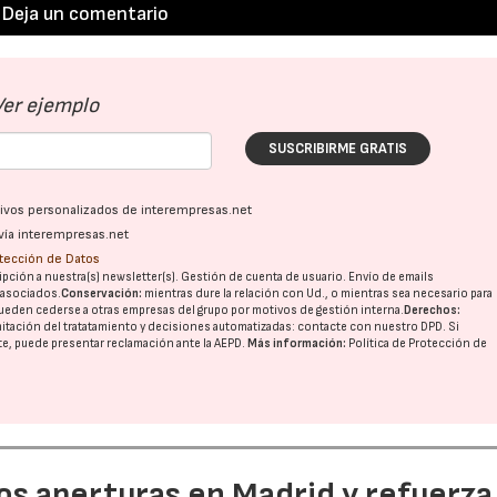
Deja un comentario
Ver ejemplo
SUSCRIBIRME GRATIS
ativos personalizados de interempresas.net
vía interempresas.net
otección de Datos
pción a nuestra(s) newsletter(s). Gestión de cuenta de usuario. Envío de emails
o asociados.
Conservación:
mientras dure la relación con Ud., o mientras sea necesario para
ueden cederse a otras
empresas del grupo
por motivos de gestión interna.
Derechos:
imitación del tratatamiento y decisiones automatizadas:
contacte con nuestro DPD
. Si
nte, puede presentar reclamación ante la
AEPD
.
Más información:
Política de Protección de
dos aperturas en Madrid y refuerza