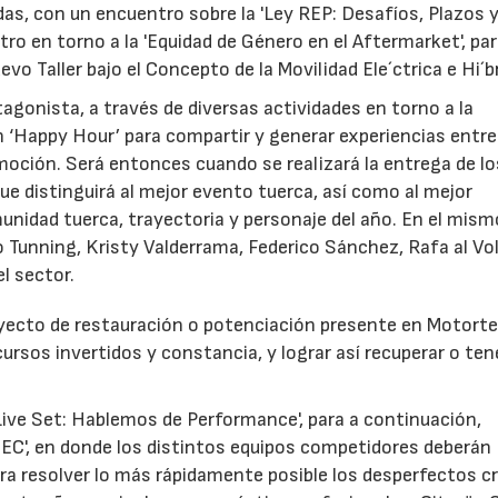
das, con un encuentro sobre la 'Ley REP: Desafíos, Plazos 
tro en torno a la 'Equidad de Género en el Aftermarket', pa
vo Taller bajo el Concepto de la Movilidad Ele´ctrica e Hi´br
agonista, a través de diversas actividades en torno a la
 ‘Happy Hour’ para compartir y generar experiencias entr
oción. Será entonces cuando se realizará la entrega de lo
e distinguirá al mejor evento tuerca, así como al mejor
nidad tuerca, trayectoria y personaje del año. En el mism
 Tunning, Kristy Valderrama, Federico Sánchez, Rafa al Vo
l sector.
oyecto de restauración o potenciación presente en Motorte
ecursos invertidos y constancia, y lograr así recuperar o ten
'Live Set: Hablemos de Performance', para a continuación,
TEC', en donde los distintos equipos competidores deberán
a resolver lo más rápidamente posible los desperfectos c