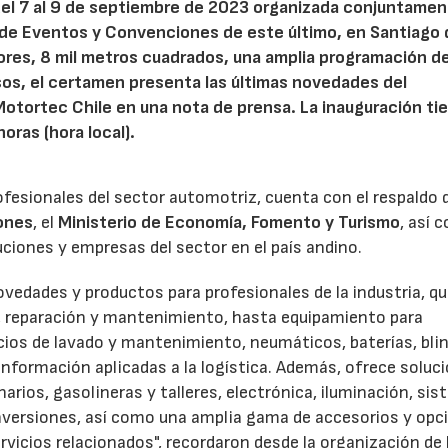
del 7 al 9 de septiembre de 2023 organizada conjuntamen
o de Eventos y Convenciones de este último, en Santiago 
ores, 8 mil metros cuadrados, una amplia programación d
os, el certamen presenta las últimas novedades del
otortec Chile en una nota de prensa. La inauguración ti
horas (hora local).
ofesionales del sector automotriz, cuenta con el respaldo 
ones
, el
Ministerio de Economía, Fomento y Turismo
, así 
uciones y empresas del sector en el país andino.
vedades y productos para profesionales de la industria, q
s, reparación y mantenimiento, hasta equipamiento para
vicios de lavado y mantenimiento, neumáticos, baterías, blin
nformación aplicadas a la logística. Además, ofrece soluc
arios, gasolineras y talleres, electrónica, iluminación, si
nversiones, así como una amplia gama de accesorios y opc
icios relacionados", recordaron desde la organización de l