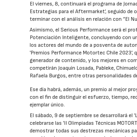
El viernes, 8, continuará el programa de Jorna
Estrategias para el Aftermarket', seguido de o
terminar con el análisis en relación con “El Nue
Asimismo, el Serious Performance será el prot
Potenciación Inteligente, concluyendo con un
los actores del mundo de a posventa de autom
'Premios Performance Motortec Chile 2023', qu
generador de contenido, y los mejores en comu
competirán Joaquín Losada, Pableke, Chimuelo
Rafaela Burgos, entre otras personalidades de
Ese día habrá, además, un premio al mejor pr
con el fin de distinguir el esfuerzo, tiempo, r
ejemplar único.
El sábado, 9 de septiembre se desarrollará el 
celebrarse las 'II Olimpiadas Técnicas MOTOR
demostrar todas sus destrezas mecánicas par