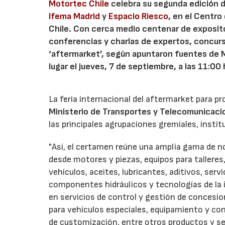
Motortec Chile
celebra su segunda edición 
Ifema Madrid
y
Espacio Riesco
, en el Centr
Chile. Con cerca medio centenar de exposit
conferencias y charlas de expertos, concurs
‘aftermarket’, según apuntaron fuentes de M
lugar el jueves, 7 de septiembre, a las 11:00 
La feria internacional del aftermarket para pr
Ministerio de Transportes y Telecomunicaci
las principales agrupaciones gremiales, instit
"Así, el certamen reúne una amplia gama de no
desde motores y piezas, equipos para tallere
vehículos, aceites, lubricantes, aditivos, ser
componentes hidráulicos y tecnologías de la i
en servicios de control y gestión de concesion
para vehículos especiales, equipamiento y co
de customización, entre otros productos y serv