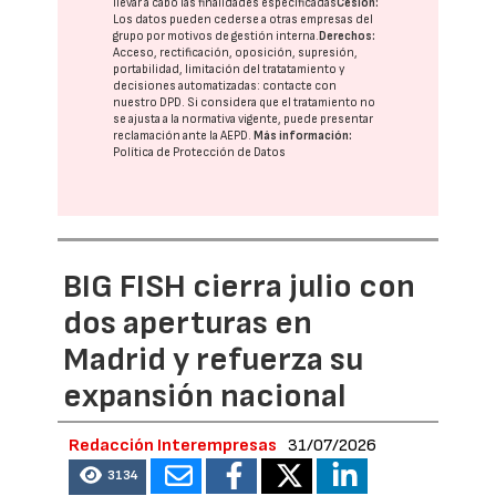
llevar a cabo las finalidades especificadas
Cesión:
Los datos pueden cederse a otras
empresas del
grupo
por motivos de gestión interna.
Derechos:
Acceso, rectificación, oposición, supresión,
portabilidad, limitación del tratatamiento y
decisiones automatizadas:
contacte con
nuestro DPD
. Si considera que el tratamiento no
se ajusta a la normativa vigente, puede presentar
reclamación ante la
AEPD
.
Más información:
Política de Protección de Datos
BIG FISH cierra julio con
dos aperturas en
Madrid y refuerza su
expansión nacional
Redacción Interempresas
31/07/2026
3134