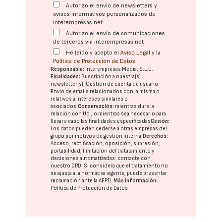
Autorizo el envío de newsletters y
avisos informativos personalizados de
interempresas.net
Autorizo el envío de comunicaciones
de terceros vía interempresas.net
He leído y acepto el
Aviso Legal
y la
Política de Protección de Datos
Responsable:
Interempresas Media, S.L.U.
Finalidades:
Suscripción a nuestra(s)
newsletter(s). Gestión de cuenta de usuario.
Envío de emails relacionados con la misma o
relativos a intereses similares o
asociados.
Conservación:
mientras dure la
relación con Ud., o mientras sea necesario para
llevar a cabo las finalidades especificadas
Cesión:
Los datos pueden cederse a otras
empresas del
grupo
por motivos de gestión interna.
Derechos:
Acceso, rectificación, oposición, supresión,
portabilidad, limitación del tratatamiento y
decisiones automatizadas:
contacte con
nuestro DPD
. Si considera que el tratamiento no
se ajusta a la normativa vigente, puede presentar
reclamación ante la
AEPD
.
Más información:
Política de Protección de Datos