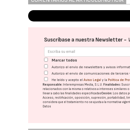
Suscríbase a nuestra Newsletter -
Marcar todos
Autorizo el envío de newsletters y avisos inform
Autorizo el envío de comunicaciones de terceros 
He leído y acepto el
Aviso Legal
y la
Política de Pr
Responsable:
Interempresas Media, S.L.U.
Finalidades:
Suscri
relacionados con la misma o relativos a intereses similares 
llevar a cabo las finalidades especificadas
Cesión:
Los datos p
Acceso, rectificación, oposición, supresión, portabilidad, l
considera que el tratamiento no se ajusta a la normativa vige
Datos