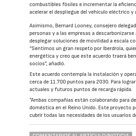
combustibles fósiles e incrementar la eficien
acelerar el despliegue del vehículo eléctrico y
Asimismo, Bernard Looney, consejero delegad
personas y a las empresas a descarbonizars
desplegar soluciones de movilidad a escala c
“Sentimos un gran respeto por Iberdrola, quien
energética y creo que este acuerdo traerá be
socios", añadió.
Este acuerdo contempla la instalación y oper
cerca de 11.700 puntos para 2030. Para lograr 
actuales y futuros puntos de recarga rápida.
“Ambas compañías están colaborando para desa
doméstica en el Reino Unido. Este proyecto p
cubrir todas las necesidades de los usuarios d
COMENTARIOS AL ARTÍCULO/NOTICIA