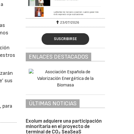
 a
23/07/2026
las
emos
SUSCRIBIRSE
ición
uestros
ENLACES DESTACADOS
nzarán
e’ sus
ÚLTIMAS NOTICIAS
, para
Exolum adquiere una participación
minoritaria en el proyecto de
terminal de CO₂ SeaSeaS