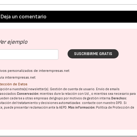
Deja un comentario
Ver ejemplo
SUSCRIBIRME GRATIS
ativos personalizados de interempresas.net
vía interempresas.net
otección de Datos
pción a nuestra(s) newsletter(s). Gestión de cuenta de usuario. Envío de emails
o asociados.
Conservación:
mientras dure la relación con Ud., o mientras sea necesario para
ueden cederse a otras
empresas del grupo
por motivos de gestión interna.
Derechos:
imitación del tratatamiento y decisiones automatizadas:
contacte con nuestro DPD
. Si
nte, puede presentar reclamación ante la
AEPD
.
Más información:
Política de Protección de