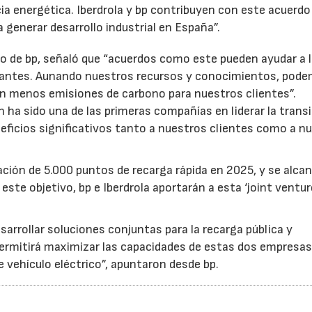
cia energética. Iberdrola y bp contribuyen con este acuerdo
 a generar desarrollo industrial en España”.
23/07/2026
30/07/2026
o de bp, señaló que “acuerdos como este pueden ayudar a 
e antes. Aunando nuestros recursos y conocimientos, pod
on menos emisiones de carbono para nuestros clientes”.
 ha sido una de las primeras compañías en liderar la trans
neficios significativos tanto a nuestros clientes como a n
ación de 5.000 puntos de recarga rápida en 2025, y se alca
este objetivo, bp e Iberdrola aportarán a esta ‘joint ventur
rrollar soluciones conjuntas para la recarga pública y
ermitirá maximizar las capacidades de estas dos empresas
e vehículo eléctrico”, apuntaron desde bp.