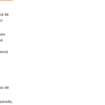
ia de
po
mes
as
firmó
po de
parada,