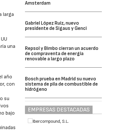
Amsterdam
a larga
Gabriel López Ruiz, nuevo
presidente de Sigaus y Genci
. UU
ría una
Repsol y Bimbo cierran un acuerdo
de compraventa de energía
renovable a largo plazo
el año
Bosch prueba en Madrid su nuevo
or, con
sistema de pila de combustible de
hidrógeno
do su
ivos
EMPRESAS DESTACADAS
no bajo
mbinadas