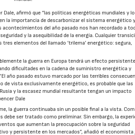
r Dale, afirmó que “las políticas energéticas mundiales y l
n la importancia de descarbonizar el sistema energético y
23/07/2026
30/07/2026
os acontecimientos del año pasado nos han recordado a to
eguridad y la asequibilidad de la energía. Cualquier transic
s tres elementos del llamado ‘trilema’ energético: segura,
blemente la guerra en Europa tendrá un efecto persistente
ndo dificultades en la cadena de suministro energética y
 “El año pasado estuvo marcado por las terribles consecue
to de vista exclusivamente energético, es probable que las
e Rusia y la escasez mundial resultante tengan un impacto
pencer Dale
 la guerra continuaba sin un posible final a la vista. Com
es debe ser tratado como preliminar. Sin embargo, la exper
eventos que aumentan la preocupación sobre la seguridad
ivo y persistente en los mercados”, añadió el economista 