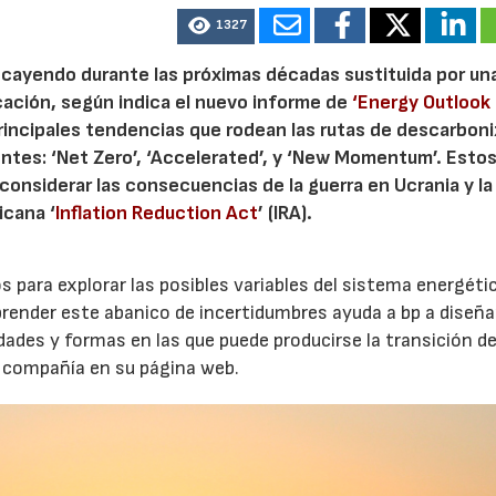
1327
 cayendo durante las próximas décadas sustituida por un
cación, según indica el nuevo informe de
‘Energy Outlook
rincipales tendencias que rodean las rutas de descarbon
ntes: ‘Net Zero’, ‘Accelerated’, y ‘New Momentum’. Estos
onsiderar las consecuencias de la guerra en Ucrania y la
icana ‘
Inflation Reduction Act
’ (IRA).
 para explorar las posibles variables del sistema energéti
ender este abanico de incertidumbres ayuda a bp a diseña
idades y formas en las que puede producirse la transición de
a compañía en su página web.