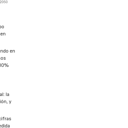
po
 en
endo en
mos
 30%
l: la
ión, y
cifras
edida