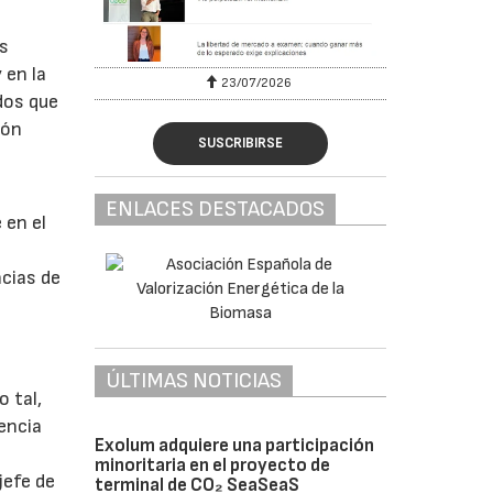
os
 en la
23/07/2026
dos que
ión
SUSCRIBIRSE
ENLACES DESTACADOS
 en el
ncias de
ÚLTIMAS NOTICIAS
o tal,
iencia
Exolum adquiere una participación
minoritaria en el proyecto de
jefe de
terminal de CO₂ SeaSeaS