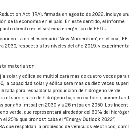
 Reduction Act (IRA), firmada en agosto de 2022, incluye un
ón de la economía en el país. En este sentido, el informe
pacto directo en el sistema energético de EE.UU.
 concentra en el escenario ‘New Momentum’, en el cual, EE
a 2030, respecto a los niveles del año 2019, y experimenta
esta materia son:
gía solar y eólica se multiplicará más de cuatro veces para 
0, la capacidad solar y eólica será más de diez veces superi
ilizada para respaldar la producción de hidrógeno verde.
ara el suministro de hidrógeno bajo en carbono, aumentan
as por año (mtpa) en 2030 y a 26 mtpa en 2050. Los incent
eno verde, que representará alrededor del 60% del hidróge
n el 25% que pronosticaba el “Energy Outlook 2022”.
IRA que respaldan la propiedad de vehículos eléctricos, co