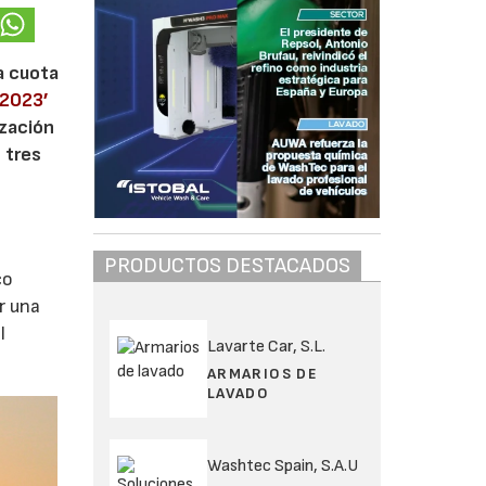
a cuota
 2023’
ización
 tres
PRODUCTOS DESTACADOS
co
r una
l
Lavarte Car, S.L.
ARMARIOS DE
LAVADO
Washtec Spain, S.A.U