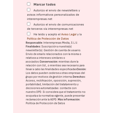
Marcar todos
Autorizo el envío de newsletters y
avisos informativos personalizados de
interempresas.net
Autorizo el envío de comunicaciones
de terceros vía interempresas.net
He leído y acepto el
Aviso Legal
y la
Política de Protección de Datos
Responsable:
Interempresas Media, S.L.U.
Finalidades:
Suscripción a nuestra(s)
newsletter(s). Gestión de cuenta de usuario.
Envío de emails relacionados con la misma o
relativos a intereses similares o
asociados.
Conservación:
mientras dure la
relación con Ud., o mientras sea necesario para
llevar a cabo las finalidades especificadas
Cesión:
Los datos pueden cederse a otras
empresas del
grupo
por motivos de gestión interna.
Derechos:
Acceso, rectificación, oposición, supresión,
portabilidad, limitación del tratatamiento y
decisiones automatizadas:
contacte con
nuestro DPD
. Si considera que el tratamiento no
se ajusta a la normativa vigente, puede presentar
reclamación ante la
AEPD
.
Más información:
Política de Protección de Datos