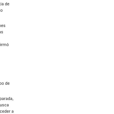
ia de
po
mes
as
firmó
po de
parada,
busca
cceder a