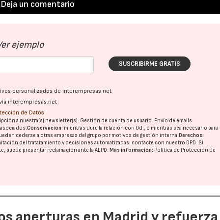
Deja un comentario
Ver ejemplo
SUSCRIBIRME GRATIS
ativos personalizados de interempresas.net
vía interempresas.net
otección de Datos
pción a nuestra(s) newsletter(s). Gestión de cuenta de usuario. Envío de emails
o asociados.
Conservación:
mientras dure la relación con Ud., o mientras sea necesario para
ueden cederse a otras
empresas del grupo
por motivos de gestión interna.
Derechos:
imitación del tratatamiento y decisiones automatizadas:
contacte con nuestro DPD
. Si
nte, puede presentar reclamación ante la
AEPD
.
Más información:
Política de Protección de
dos aperturas en Madrid y refuerza