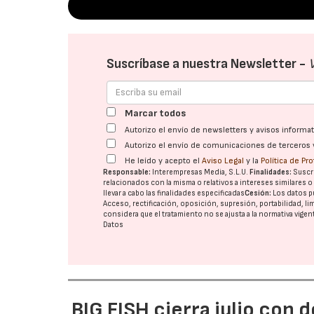
Suscríbase a nuestra Newsletter -
Marcar todos
Autorizo el envío de newsletters y avisos inform
Autorizo el envío de comunicaciones de terceros 
He leído y acepto el
Aviso Legal
y la
Política de Pr
Responsable:
Interempresas Media, S.L.U.
Finalidades:
Suscri
relacionados con la misma o relativos a intereses similares 
llevar a cabo las finalidades especificadas
Cesión:
Los datos p
Acceso, rectificación, oposición, supresión, portabilidad, l
considera que el tratamiento no se ajusta a la normativa vige
Datos
BIG FISH cierra julio con 