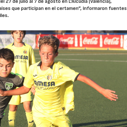
l 27 de julio al 7 de agosto en L’Alcúdia (Valencia),
aíses que participan en el certamen”, informaron fuentes
les.