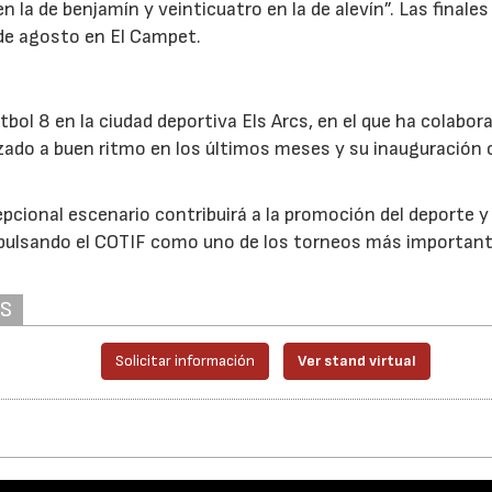
 la de benjamín y veinticuatro en la de alevín”. Las finales
 de agosto en El Campet.
23/07/2026
bol 8 en la ciudad deportiva Els Arcs, en el que ha colabor
do a buen ritmo en los últimos meses y su inauguración o
pcional escenario contribuirá a la promoción del deporte y 
mpulsando el COTIF como uno de los torneos más important
AS
Solicitar información
Ver stand virtual