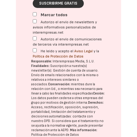
SUSCRIBIRME GRATIS
Marcar todos
Autorizo el envío de newsletters y
avisos informativos personalizados de
interempresas.net
Autorizo el envío de comunicaciones
de terceros vía interempresas.net
He leído y acepto el
Aviso Legal
y la
Política de Protección de Datos
Responsable:
Interempresas Media, S.L.U.
Finalidades:
Suscripción a nuestra(s)
newsletter(s). Gestión de cuenta de usuario.
Envío de emails relacionados con la misma o
relativos a intereses similares o
asociados.
Conservación:
mientras dure la
relación con Ud., o mientras sea necesario para
llevar a cabo las finalidades especificadas
Cesión:
Los datos pueden cederse a otras
empresas del
grupo
por motivos de gestión interna.
Derechos:
Acceso, rectificación, oposición, supresión,
portabilidad, limitación del tratatamiento y
decisiones automatizadas:
contacte con
nuestro DPD
. Si considera que el tratamiento no
se ajusta a la normativa vigente, puede presentar
reclamación ante la
AEPD
.
Más información:
Política de Protección de Datos